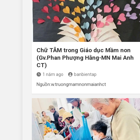
Chữ TÂM trong Giáo dục Mầm non
(Gv.Phan Phượng Hằng-MN Mai Anh
CT)
1 năm ago
banbientap
Nguồn:w.truongmamnonmaianhct