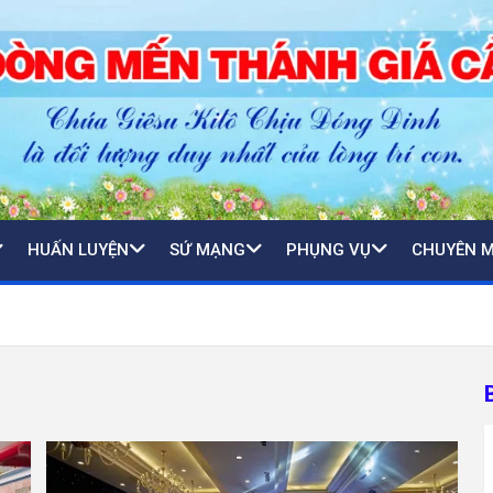
HUẤN LUYỆN
SỨ MẠNG
PHỤNG VỤ
CHUYÊN 