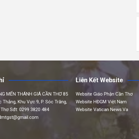
hỉ
Liên Kết Website
NG MẾN THÁNH GIÁ CẦN THƠ
85
Website Giáo Phận Cần Thơ
c Thắng,
Khu Vực 9, P. Sóc Trăng,
Website HĐGM Việt Nam
 Thơ
Sđt: 0299 3820 484
Website Vatican News.Va
hdmtgst@gmail.com