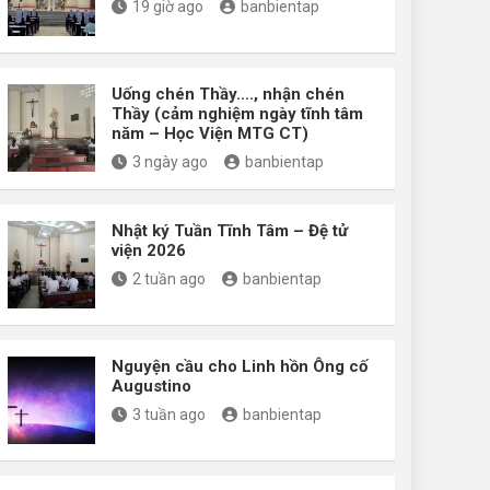
19 giờ ago
banbientap
Uống chén Thầy…., nhận chén
Thầy (cảm nghiệm ngày tĩnh tâm
năm – Học Viện MTG CT)
3 ngày ago
banbientap
Nhật ký Tuần Tĩnh Tâm – Đệ tử
viện 2026
2 tuần ago
banbientap
Nguyện cầu cho Linh hồn Ông cố
Augustino
3 tuần ago
banbientap