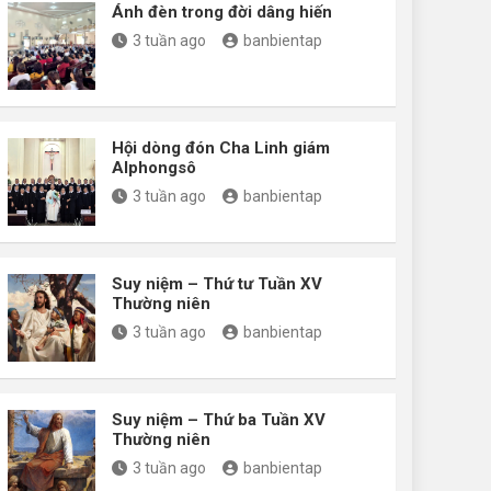
Ánh đèn trong đời dâng hiến
3 tuần ago
banbientap
Hội dòng đón Cha Linh giám
Alphongsô
3 tuần ago
banbientap
Suy niệm – Thứ tư Tuần XV
Thường niên
3 tuần ago
banbientap
Suy niệm – Thứ ba Tuần XV
Thường niên
3 tuần ago
banbientap