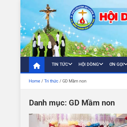
Skip
to
content
TIN TỨC
HỘI DÒNG
ƠN GỌI
Home
Tri thức
GD Mầm non
Danh mục:
GD Mầm non