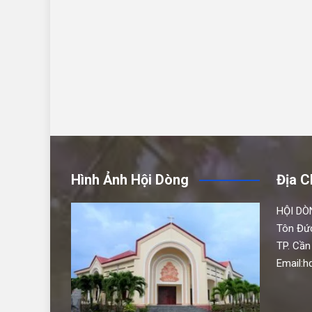
Hình Ảnh Hội Dòng
Địa C
HỘI DÒ
Tôn Đứ
TP. Cần
Email: