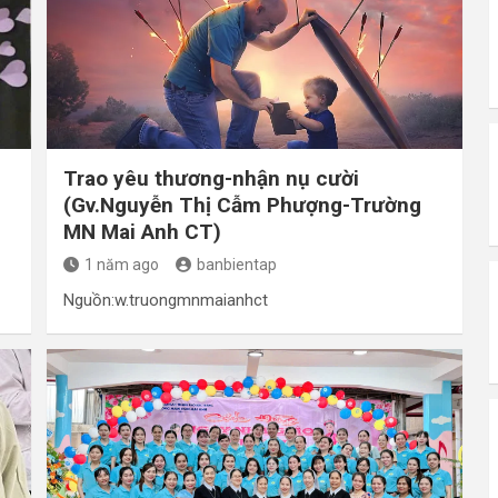
Trao yêu thương-nhận nụ cười
(Gv.Nguyễn Thị Cẫm Phượng-Trường
MN Mai Anh CT)
1 năm ago
banbientap
Nguồn:w.truongmnmaianhct