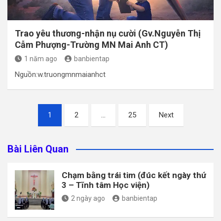
Trao yêu thương-nhận nụ cười (Gv.Nguyễn Thị
Cẫm Phượng-Trường MN Mai Anh CT)
1 năm ago
banbientap
Nguồn:w.truongmnmaianhct
Điều
1
2
…
25
Next
hướng
bài
Bài Liên Quan
viết
Chạm bằng trái tim (đúc kết ngày thứ
3 – Tĩnh tâm Học viện)
2 ngày ago
banbientap