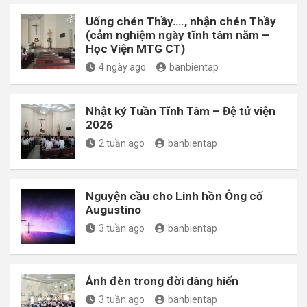
Uống chén Thầy…., nhận chén Thầy
(cảm nghiệm ngày tĩnh tâm năm –
Học Viện MTG CT)
4 ngày ago
banbientap
Nhật ký Tuần Tĩnh Tâm – Đệ tử viện
2026
2 tuần ago
banbientap
Nguyện cầu cho Linh hồn Ông cố
Augustino
3 tuần ago
banbientap
Ánh đèn trong đời dâng hiến
3 tuần ago
banbientap