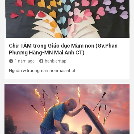
Chữ TÂM trong Giáo dục Mầm non (Gv.Phan
Phượng Hằng-MN Mai Anh CT)
1 năm ago
banbientap
Nguồn:w.truongmamnonmaianhct