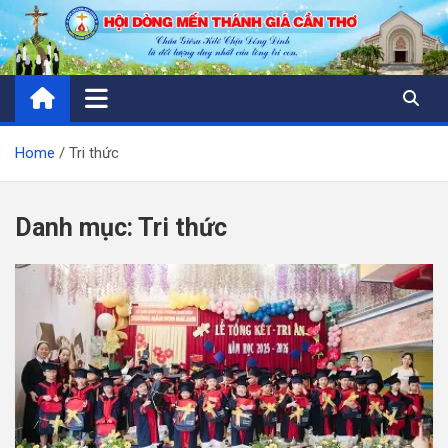
Skip
to
content
Home
Tri thức
Danh mục:
Tri thức