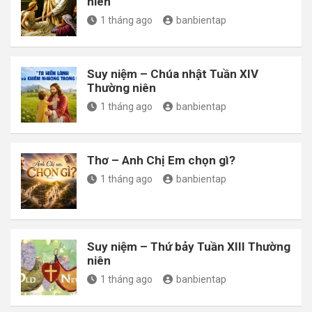
niên
1 tháng ago
banbientap
Suy niệm – Chúa nhật Tuần XIV
Thường niên
1 tháng ago
banbientap
Thơ – Anh Chị Em chọn gì?
1 tháng ago
banbientap
Suy niệm – Thứ bảy Tuần XIII Thường
niên
1 tháng ago
banbientap