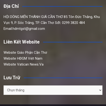
Địa Chỉ
HỘI DÒNG MẾN THÁNH GIÁ CẦN THƠ
85 Tôn Đức Thắng,
Khu
Vực 9, P. Sóc Trăng, TP. Cần Thơ
Sđt: 0299 3820 484
Email:hdmtgst@gmail.com
Liên Kết Website
Website Giáo Phận Cần Thơ
Website HĐGM Việt Nam
Website Vatican News.Va
Lưu Trữ
Lưu
Trữ