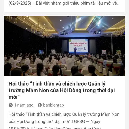
(02/9/2025) – Bài viết nhằm giới thiệu phim tài liệu mới về…
Hội thảo “Tinh thần và chiến lược Quản lý
trường Mầm Non của Hội Dòng trong thời đại
mới”
1 năm ago
banbientap
Hội thảo “Tinh thần và chiến lược Quản lý trường Mầm Non
của Hội Dòng trong thời đại mới” TGPSG — Ngày
10.05.2025, Uỷ ban Giáo dục Công giáo, Ban Giáo…