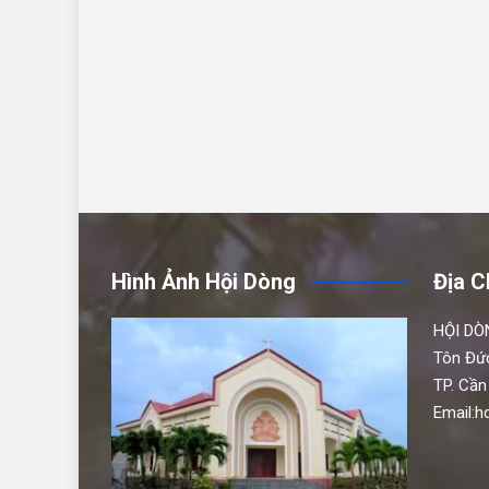
Hình Ảnh Hội Dòng
Địa C
HỘI DÒ
Tôn Đứ
TP. Cần
Email: