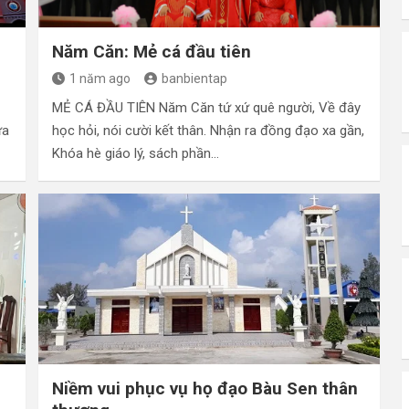
Năm Căn: Mẻ cá đầu tiên
1 năm ago
banbientap
MẺ CÁ ĐẦU TIÊN Năm Căn tứ xứ quê người, Về đây
ừa
học hỏi, nói cười kết thân. Nhận ra đồng đạo xa gần,
Khóa hè giáo lý, sách phần…
Niềm vui phục vụ họ đạo Bàu Sen thân