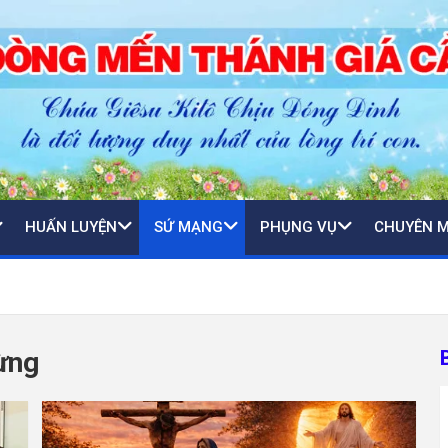
HUẤN LUYỆN
SỨ MẠNG
PHỤNG VỤ
CHUYÊN 
ừng