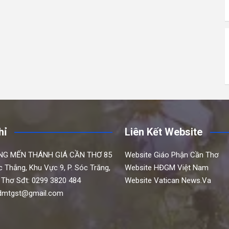
hỉ
Liên Kết Website
NG MẾN THÁNH GIÁ CẦN THƠ
85
Website Giáo Phận Cần Thơ
c Thắng,
Khu Vực 9, P. Sóc Trăng,
Website HĐGM Việt Nam
 Thơ
Sđt: 0299 3820 484
Website Vatican News.Va
hdmtgst@gmail.com