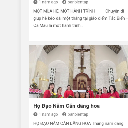
1 năm ago
banbientap
MỘT MÙA HÈ, MỘT HÀNH TRÌNH Chuyến đi
giúp hè kéo dài một tháng tại giáo điểm Tắc Biển 
Cà Mau là một hành trình…
Họ Đạo Năm Căn dâng hoa
1 năm ago
banbientap
HỌ ĐẠO NĂM CĂN DÂNG HOA Tháng năm dâng