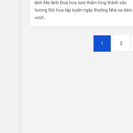
kính Mẹ lành Đoá hoa tươi thắm lòng thành sắc
hương Đội hoa tập luyện ngày thường Nhà xa dám
vượt…
Điều
1
2
hướng
bài
viết