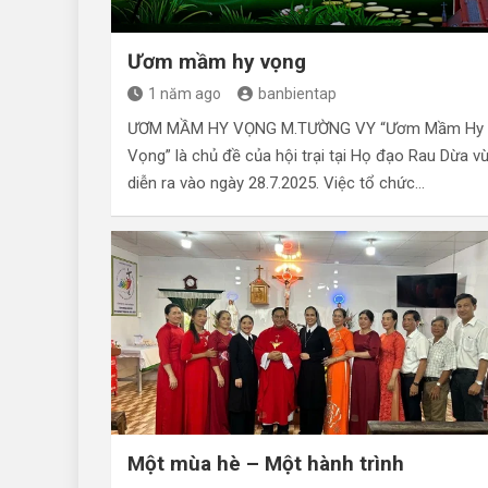
Ươm mầm hy vọng
1 năm ago
banbientap
ƯƠM MẦM HY VỌNG M.TƯỜNG VY “Ươm Mầm Hy
Vọng” là chủ đề của hội trại tại Họ đạo Rau Dừa v
diễn ra vào ngày 28.7.2025. Việc tổ chức…
Một mùa hè – Một hành trình