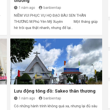
thương
1 năm ago
banbientap
NIỀM VUI PHỤC VỤ HỌ ĐẠO BÀU SEN THÂN
–
THƯƠNG M.Phú Yên Mỹ Xuyên Một tháng giúp
hè trôi qua thật nhanh, nhưng để lại…
Lưu động tông đồ: Sakeo thân thương
1 năm ago
banbientap
Có những hành trình không quá xa, nhưng lại đủ sâu