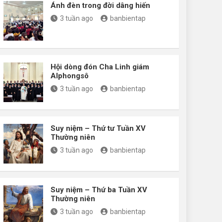
Ánh đèn trong đời dâng hiến
3 tuần ago
banbientap
Hội dòng đón Cha Linh giám
Alphongsô
3 tuần ago
banbientap
Suy niệm – Thứ tư Tuần XV
Thường niên
3 tuần ago
banbientap
Suy niệm – Thứ ba Tuần XV
Thường niên
3 tuần ago
banbientap