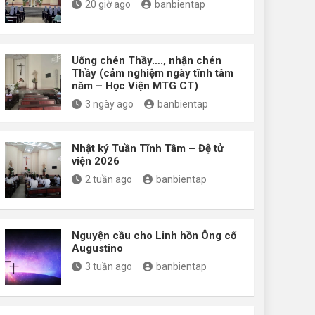
20 giờ ago
banbientap
Uống chén Thầy…., nhận chén
Thầy (cảm nghiệm ngày tĩnh tâm
năm – Học Viện MTG CT)
3 ngày ago
banbientap
Nhật ký Tuần Tĩnh Tâm – Đệ tử
viện 2026
2 tuần ago
banbientap
Nguyện cầu cho Linh hồn Ông cố
Augustino
3 tuần ago
banbientap