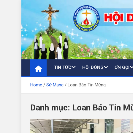
Skip
to
content
TIN TỨC
HỘI DÒNG
ƠN GỌI
Home
Sứ Mạng
Loan Báo Tin Mừng
Danh mục:
Loan Báo Tin M