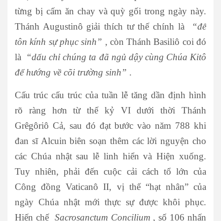
từng bị cấm ăn chay và quỳ gối trong ngày này.
Thánh Augustinô giải thích tư thế chính là
“để
tôn kính sự phục sinh”
, còn Thánh Basiliô coi đó
là
“dấu chỉ chúng ta đã ngủ dậy cùng Chúa Kitô
để hướng về cõi trường sinh”
.
Cấu trúc cấu trúc của tuần lễ tăng dần định hình
rõ ràng hơn từ thế kỷ VI dưới thời Thánh
Grêgôriô Cả, sau đó đạt bước vào năm 788 khi
đan sĩ Alcuin biên soạn thêm các lời nguyện cho
các Chúa nhật sau lễ linh hiển và Hiện xuống.
Tuy nhiên, phải đến cuộc cải cách tổ lớn của
Công đồng Vaticanô II, vị thế “hạt nhân” của
ngày Chúa nhật mới thực sự được khôi phục.
Hiến chế
Sacrosanctum Concilium
, số 106 nhấn