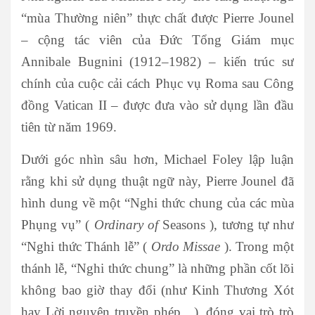
“mùa Thường niên” thực chất được Pierre Jounel
– cộng tác viên của Đức Tổng Giám mục
Annibale Bugnini (1912–1982) – kiến ​​trúc sư
chính của cuộc cải cách Phục vụ Roma sau Công
đồng Vatican II – được đưa vào sử dụng lần đầu
tiên từ năm 1969.
Dưới góc nhìn sâu hơn, Michael Foley lập luận
rằng khi sử dụng thuật ngữ này, Pierre Jounel đã
hình dung về một “Nghi thức chung của các mùa
Phụng vụ” (
Ordinary of
Seasons ), tương tự như
“Nghi thức Thánh lễ” (
Ordo Missae
). Trong một
thánh lễ, “Nghi thức chung” là những phần cốt lõi
không bao giờ thay đổi (như Kinh Thương Xót
hay Lời nguyện truyền phép…), đóng vai trò trò