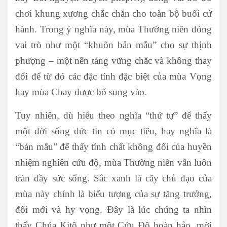
chơi khung xương chắc chắn cho toàn bộ buổi cử
hành. Trong ý nghĩa này, mùa Thường niên đóng
vai trò như một “khuôn bản mẫu” cho sự thịnh
phượng – một nền tảng vững chắc và không thay
đổi để từ đó các đặc tính đặc biệt của mùa Vọng
hay mùa Chay được bổ sung vào.
Tuy nhiên, dù hiểu theo nghĩa “thứ tự” để thấy
một đời sống đức tin có mục tiêu, hay nghĩa là
“bản mẫu” để thấy tính chất không đổi của huyền
nhiệm nghiên cứu độ, mùa Thường niên vẫn luôn
tràn đầy sức sống. Sắc xanh lá cây chủ đạo của
mùa này chính là biểu tượng của sự tăng trưởng,
đổi mới và hy vọng. Đây là lúc chúng ta nhìn
thấy Chúa Kitô như một Cứu Độ hoàn hảo, mời