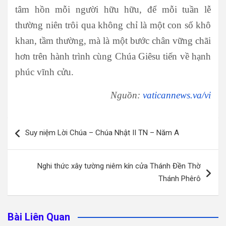
tâm hồn mỗi người hữu hữu, để mỗi tuần lễ
thường niên trôi qua không chỉ là một con số khô
khan, tầm thường, mà là một bước chân vững chãi
hơn trên hành trình cùng Chúa Giêsu tiến về hạnh
phúc vĩnh cửu.
Nguồn:
vaticannews.va/vi
Điều
Suy niệm Lời Chúa – Chúa Nhật II TN – Năm A
hướng
bài
Nghi thức xây tường niêm kín cửa Thánh Đền Thờ
viết
Thánh Phêrô
Bài Liên Quan