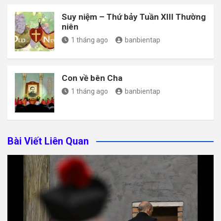
Suy niệm – Thứ bảy Tuần XIII Thường
niên
1 tháng ago
banbientap
Con về bên Cha
1 tháng ago
banbientap
Bài Viết Liên Quan