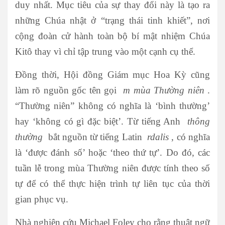
duy nhất. Mục tiêu của sự thay đổi này là tạo ra
những Chúa nhật ở “trạng thái tinh khiết”, nơi
cộng đoàn cử hành toàn bộ bí mật nhiệm Chúa
Kitô thay vì chỉ tập trung vào một cạnh cụ thể.
Đồng thời, Hội đồng Giám mục Hoa Kỳ cũng
làm rõ nguồn gốc tên gọi
m
mùa
Thường
niên
.
“Thường niên” không có nghĩa là ‘bình thường’
hay ‘không có gì đặc biệt’. Từ tiếng Anh
thông
thường
bắt nguồn từ tiếng Latin
rdalis
, có nghĩa
là ‘được đánh số’ hoặc ‘theo thứ tự’. Do đó, các
tuần lễ trong mùa Thường niên được tính theo số
tự để có thể thực hiện trình tự liên tục của thời
gian phục vụ.
Nhà nghiên cứu Michael Foley cho rằng thuật ngữ