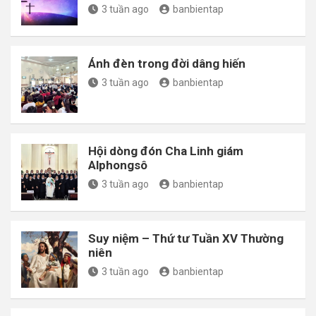
3 tuần ago
banbientap
Ánh đèn trong đời dâng hiến
3 tuần ago
banbientap
Hội dòng đón Cha Linh giám
Alphongsô
3 tuần ago
banbientap
Suy niệm – Thứ tư Tuần XV Thường
niên
3 tuần ago
banbientap