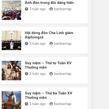
Ánh đèn trong đời dâng hiến
3 tuần ago
banbientap
Hội dòng đón Cha Linh giám
Alphongsô
3 tuần ago
banbientap
Suy niệm – Thứ tư Tuần XV
Thường niên
3 tuần ago
banbientap
Suy niệm – Thứ ba Tuần XV
Thường niên
3 tuần ago
banbientap