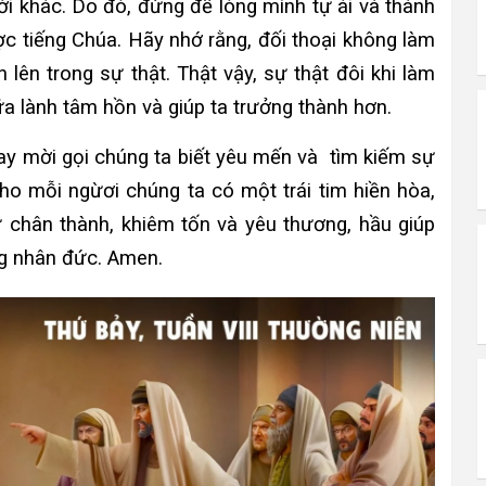
ời khác. Do đó, đừng để lòng mình tự ái và thành
ợc tiếng Chúa. Hãy nhớ rằng, đối thoại không làm
 lên trong sự thật. Thật vậy, sự thật đôi khi làm
a lành tâm hồn và giúp ta trưởng thành hơn.
 mời gọi chúng ta biết yêu mến và tìm kiếm sự
cho mỗi ngừơi chúng ta có một trái tim hiền hòa,
sự chân thành, khiêm tốn và yêu thương, hầu giúp
ng nhân đức. Amen.