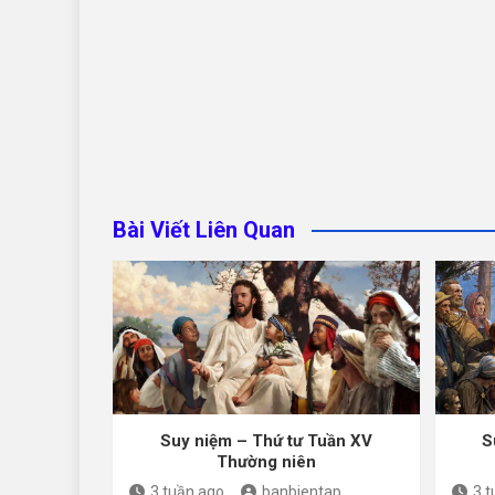
Bài Viết Liên Quan
Suy niệm – Thứ tư Tuần XV
S
Thường niên
3 tuần ago
banbientap
3 