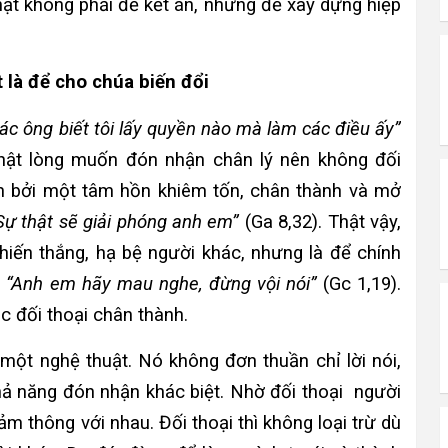
ật không phải để kết án, nhưng để xây dựng hiệp
t là để cho chúa biến đổi
ác ông biết tôi lấy quyền nào mà làm các điều ấy”
thật lòng muốn đón nhận chân lý nên không đối
ận bởi một tâm hồn khiêm tốn, chân thành và mở
Sự thật sẽ giải phóng anh em”
(Ga 8,32). Thật vậy,
chiến thắng, hạ bệ người khác, nhưng là để chính
:
“Anh em hãy mau nghe, đừng vội nói”
(Gc 1,19).
c đối thoại chân thành.
 một nghệ thuật. Nó không đơn thuần chỉ lời nói,
hả năng đón nhận khác biệt. Nhờ đối thoại người
m thông với nhau. Đối thoại thì không loại trừ dù