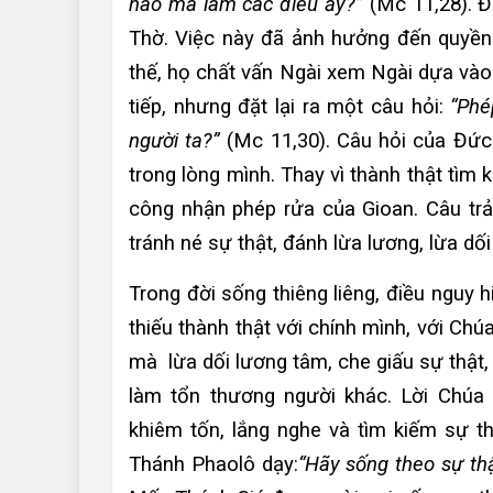
nào mà làm các điều ấy?”
(Mc 11,28). Đ
Thờ. Việc này đã ảnh hưởng đến quyền l
thế, họ chất vấn Ngài xem Ngài dựa vào
tiếp, nhưng đặt lại ra một câu hỏi:
“Phé
người ta?”
(Mc 11,30). Câu hỏi của Đức 
trong lòng mình. Thay vì thành thật tìm 
công nhận phép rửa của Gioan. Câu trả
tránh né sự thật, đánh lừa lương, lừa dối
Trong đời sống thiêng liêng, điều nguy 
thiếu thành thật với chính mình, với Chú
mà lừa dối lương tâm, che giấu sự thật, 
làm tổn thương người khác. Lời Chúa 
khiêm tốn, lắng nghe và tìm kiếm sự t
Thánh Phaolô dạy:
“Hãy sống theo sự thậ