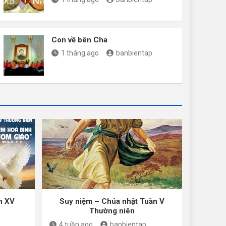
Con về bên Cha
1 tháng ago
banbientap
n XV
Suy niệm – Chúa nhật Tuần V
Thường niên
4 tuần ago
banbientap