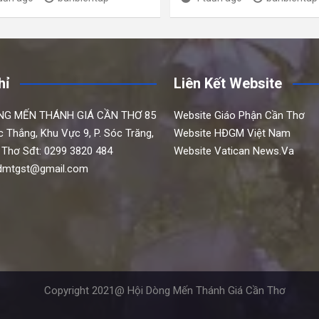
hỉ
Liên Kết Website
NG MẾN THÁNH GIÁ CẦN THƠ
85
Website Giáo Phận Cần Thơ
c Thắng,
Khu Vực 9, P. Sóc Trăng,
Website HĐGM Việt Nam
 Thơ
Sđt: 0299 3820 484
Website Vatican News.Va
hdmtgst@gmail.com
Copyright 2021@ Hội Dòng Mến Thánh Giá Cần Thơ