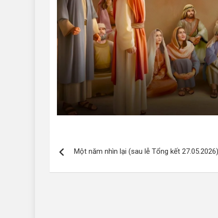
Điều
Một năm nhìn lại (sau lễ Tổng kết 27.05.2026
hướng
bài
viết