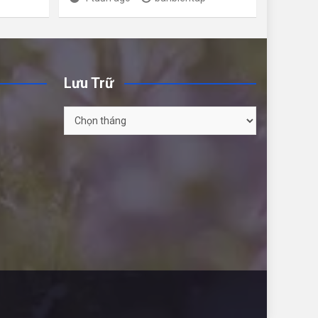
Lưu Trữ
Lưu
Trữ