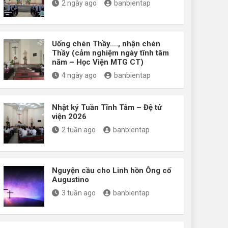
2 ngày ago
banbientap
Uống chén Thầy…., nhận chén
Thầy (cảm nghiệm ngày tĩnh tâm
năm – Học Viện MTG CT)
4 ngày ago
banbientap
Nhật ký Tuần Tĩnh Tâm – Đệ tử
viện 2026
2 tuần ago
banbientap
Nguyện cầu cho Linh hồn Ông cố
Augustino
3 tuần ago
banbientap