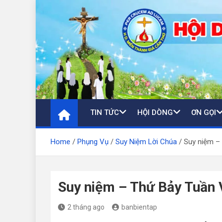
Skip
to
content
TIN TỨC
HỘI DÒNG
ƠN GỌI
Home
Phụng Vụ
Suy Niệm Lời Chúa
Suy niệm –
Suy niệm – Thứ Bảy Tuần 
2 tháng ago
banbientap