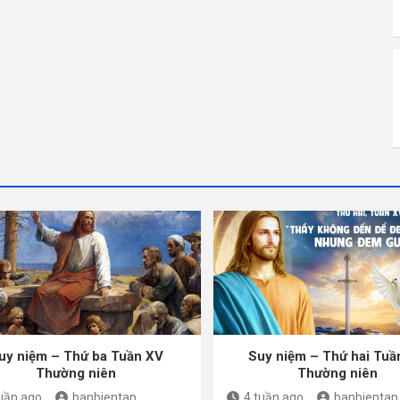
uy niệm – Thứ ba Tuần XV
Suy niệm – Thứ hai Tuầ
Thường niên
Thường niên
tuần ago
banbientap
4 tuần ago
banbientap