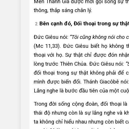
Mến Thánh Giá được mời gọi sống sự th
thông, thắp sáng chân lý.
Bên cạnh đó, Đối thoại trong sự thậ
Đức Giêsu nói:
“Tôi cũng không nói cho c
(Mc 11,33). Đức Giêsu biết họ không 
thoại với họ. Sự thật chỉ được đón nh
lòng trước Thiên Chúa. Đức Giêsu nói:
“
đối thoại trong sự thật không phải để 
mình được biến đổi. Thánh Giacôbê nói
Lắng nghe là bước đầu tiên của một cuộ
Trong đời sống cộng đoàn, đối thoại là
thái độ nhưng còn là sự lắng nghe và k
ta không chỉ hiểu nhau nhưng còn biết cả