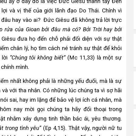
iều ấy ở đây đó là việc Đức Giêsu thanh tẩy Đền
ợi và vị thế của giới lãnh đạo Do Thái. Chính vì
 đâu hay vào ai? Đức Giêsu đã không trả lời trực
p rửa của Gioan bởi đâu mà có? Bởi Trời hay bởi
Giêsu đưa họ đến chỗ phải đối diện với sự thật
kiếm chân lý, họ tìm cách né tránh sự thật để khỏi
 lời
“Chúng tôi không biết”
(Mc 11,33) là một sự
 chính mình.
hiểm nhất không phải là những yếu đuối, mà là sự
a và với tha nhân. Có những lúc chúng ta vì sợ hãi
nói sai, hay im lặng để bảo vệ lợi ích cá nhân, mà
hôm nay mời gọi chúng ta hãy đối thoại trong
hật nhằm xây dựng tinh thần bác ái, yêu thương.
t trong tình yêu”
(Ep 4,15). Thật vậy, người nữ tu