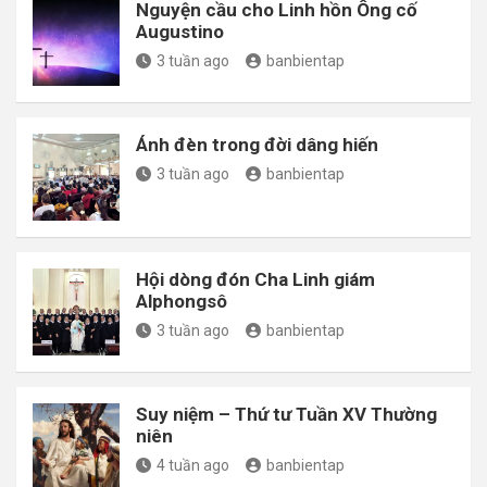
Nguyện cầu cho Linh hồn Ông cố
Augustino
3 tuần ago
banbientap
Ánh đèn trong đời dâng hiến
3 tuần ago
banbientap
Hội dòng đón Cha Linh giám
Alphongsô
3 tuần ago
banbientap
Suy niệm – Thứ tư Tuần XV Thường
niên
4 tuần ago
banbientap