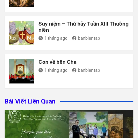
Suy niệm – Thứ bảy Tuần XIII Thường
niên
1 tháng ago
banbientap
Con về bên Cha
1 tháng ago
banbientap
Bài Viết Liên Quan