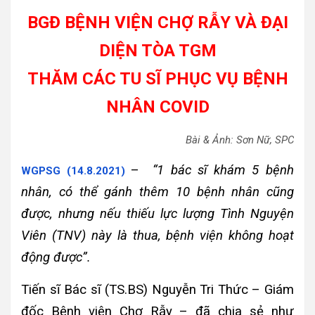
BGĐ BỆNH VIỆN CHỢ RẪY VÀ ĐẠI
DIỆN TÒA TGM
THĂM CÁC TU SĨ PHỤC VỤ BỆNH
NHÂN COVID
Bài & Ảnh: Sơn Nữ, SPC
–
“1 bác sĩ khám 5 bệnh
WGPSG (14.8.2021)
nhân, có thể gánh thêm 10 bệnh nhân cũng
được, nhưng nếu thiếu lực lượng Tình Nguyện
Viên (TNV) này là thua, bệnh viện không hoạt
động được”.
Tiến sĩ Bác sĩ (TS.BS) Nguyễn Tri Thức – Giám
đốc Bệnh viện Chợ Rẫy – đã chia sẻ như