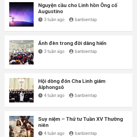
Nguyện cầu cho Linh hồn Ông cố
Augustino
3 tuần ago
banbientap
Ánh đèn trong đời dâng hiến
3 tuần ago
banbientap
Hội dòng đón Cha Linh giám
Alphongsô
4 tuần ago
banbientap
Suy niệm – Thứ tư Tuần XV Thường
niên
4 tuần ago
banbientap