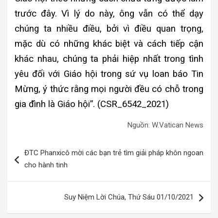
trước đây. Vì lý do này, ông vẫn có thể dạy
chúng ta nhiều điều, bởi vì điều quan trọng,
mặc dù có những khác biệt và cách tiếp cận
khác nhau, chúng ta phải hiệp nhất trong tình
yêu đối với Giáo hội trong sứ vụ loan báo Tin
Mừng, ý thức rằng mọi người đều có chỗ trong
gia đình là Giáo hội”.
(CSR_6542_2021)
Nguồn: W.Vatican News
Điều
ĐTC Phanxicô mời các bạn trẻ tìm giải pháp khôn ngoan
hướng
cho hành tinh
bài
viết
Suy Niệm Lời Chúa, Thứ Sáu 01/10/2021