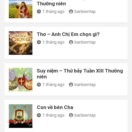
Thường niên
1 tháng ago
banbientap
Thơ – Anh Chị Em chọn gì?
1 tháng ago
banbientap
Suy niệm – Thứ bảy Tuần XIII Thường
niên
1 tháng ago
banbientap
Con về bên Cha
1 tháng ago
banbientap