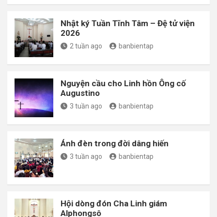
Nhật ký Tuần Tĩnh Tâm – Đệ tử viện
2026
2 tuần ago
banbientap
Nguyện cầu cho Linh hồn Ông cố
Augustino
3 tuần ago
banbientap
Ánh đèn trong đời dâng hiến
3 tuần ago
banbientap
Hội dòng đón Cha Linh giám
Alphongsô