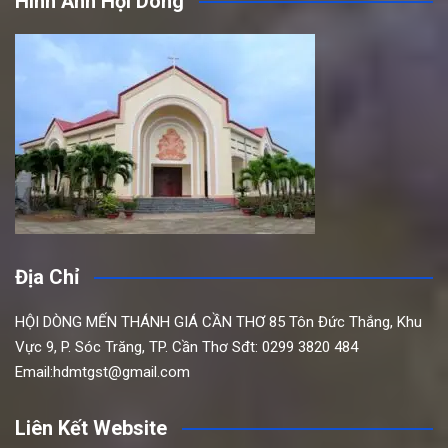
Hình Ảnh Hội Dòng
Địa Chỉ
HỘI DÒNG MẾN THÁNH GIÁ CẦN THƠ
85 Tôn Đức Thắng,
Khu
Vực 9, P. Sóc Trăng, TP. Cần Thơ
Sđt: 0299 3820 484
Email:hdmtgst@gmail.com
Liên Kết Website