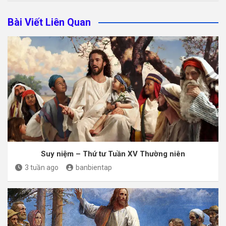
Bài Viết Liên Quan
Suy niệm – Thứ tư Tuần XV Thường niên
3 tuần ago
banbientap