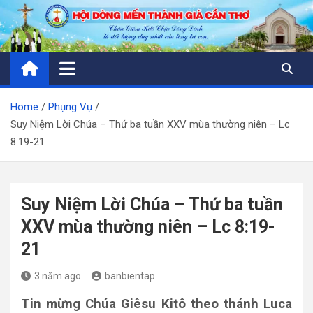
Skip
to
content
Home
Phụng Vụ
Suy Niệm Lời Chúa – Thứ ba tuần XXV mùa thường niên – Lc
8:19-21
Suy Niệm Lời Chúa – Thứ ba tuần
XXV mùa thường niên – Lc 8:19-
21
3 năm ago
banbientap
Tin mừng Chúa Giêsu Kitô theo thánh Luca