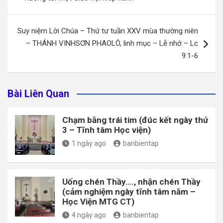
bài
viết
Suy niệm Lời Chúa – Thứ tư tuần XXV mùa thường niên
– THÁNH VINHSƠN PHAOLÔ, linh mục – Lễ nhớ – Lc
9:1-6
Bài Liên Quan
Chạm bằng trái tim (đúc kết ngày thứ
3 – Tĩnh tâm Học viện)
1 ngày ago
banbientap
Uống chén Thầy…., nhận chén Thầy
(cảm nghiệm ngày tĩnh tâm năm –
Học Viện MTG CT)
4 ngày ago
banbientap