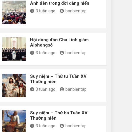
Ánh đèn trong đời dâng hiến
3 tuần ago
banbientap
Hội dòng đón Cha Linh giám
Alphongsô
3 tuần ago
banbientap
Suy niệm – Thứ tư Tuần XV
Thường niên
3 tuần ago
banbientap
Suy niệm – Thứ ba Tuần XV
Thường niên
3 tuần ago
banbientap