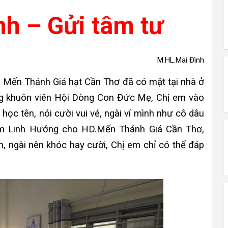
nh – Gửi tâm tư
M.HL.Mai Đình
m Mến Thánh Giá hạt Cần Thơ đã có mặt tại nhà ở
g khuôn viên Hội Dòng Con Đức Mẹ, Chị em vào
ọc tên, nói cười vui vẻ, ngài ví mình như cô dâu
àm Linh Hướng cho HD.Mến Thánh Giá Cần Thơ,
em, ngài nên khóc hay cười, Chị em chỉ có thể đáp