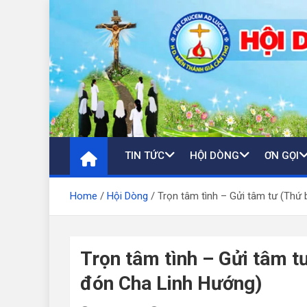
Skip
to
content
TIN TỨC
HỘI DÒNG
ƠN GỌI
Home
Hội Dòng
Trọn tâm tình – Gửi tâm tư (Thứ
Trọn tâm tình – Gửi tâm t
đón Cha Linh Hướng)