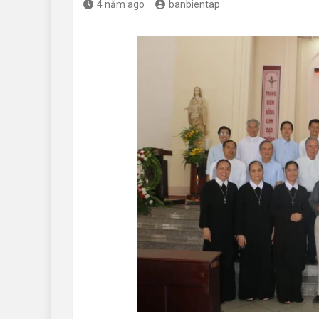
4 năm ago
banbientap