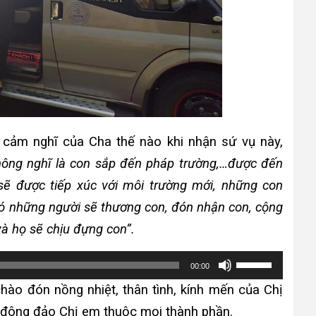
 cảm nghĩ của Cha thế nào khi nhận sứ vụ này,
hông nghĩ là con sắp đến pháp trường,…được đến
 sẽ được tiếp xúc với môi trường mới, những con
có những người sẽ thương con, đón nhận con, cộng
và họ sẽ chịu đựng con”.
Sử
00:00
dụng
ào đón nồng nhiệt, thân tình, kính mến của Chị
các
 đông đảo Chị em thuộc mọi thành phần.
phím