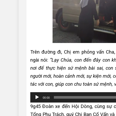
Trên đường đi, Chị em phỏng vấn Cha,
ngài nói:
“Lạy Chúa, con đến đây con k
nơi để thực hiện sứ mệnh bài sai, con
người mới, hoàn cảnh mới, sự kiện mới, 
tác với con, giúp con chu toàn sứ mệnh, 
Trình
00:00
chơi
9g45 Đoàn xe đến Hội Dòng, cùng sự ch
Audio
Tổng Phụ Trách, quý Chị Ban Cố Vấn và