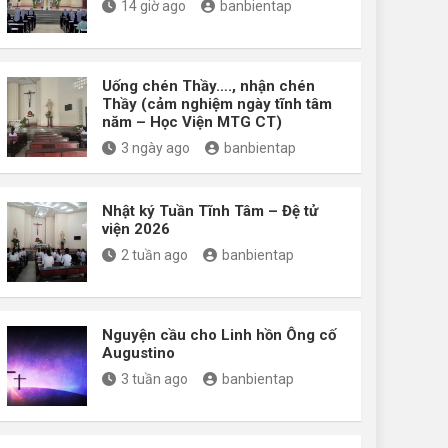
14 giờ ago
banbientap
Uống chén Thầy…., nhận chén
Thầy (cảm nghiệm ngày tĩnh tâm
năm – Học Viện MTG CT)
3 ngày ago
banbientap
Nhật ký Tuần Tĩnh Tâm – Đệ tử
viện 2026
2 tuần ago
banbientap
Nguyện cầu cho Linh hồn Ông cố
Augustino
3 tuần ago
banbientap