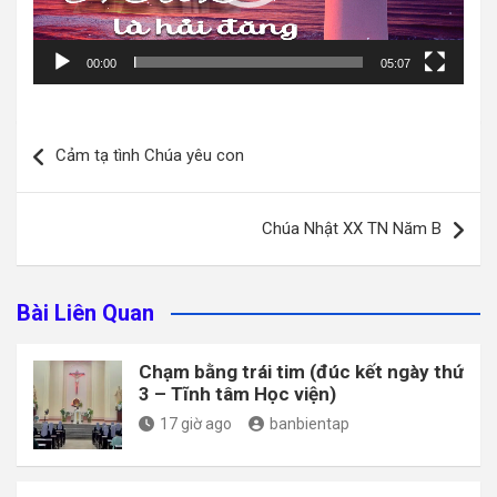
00:00
05:07
Điều
Cảm tạ tình Chúa yêu con
hướng
bài
Chúa Nhật XX TN Năm B
viết
Bài Liên Quan
Chạm bằng trái tim (đúc kết ngày thứ
3 – Tĩnh tâm Học viện)
17 giờ ago
banbientap