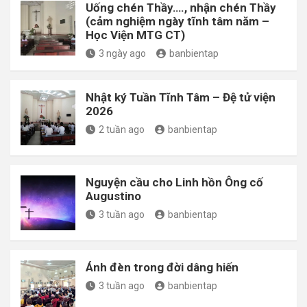
Uống chén Thầy…., nhận chén Thầy
(cảm nghiệm ngày tĩnh tâm năm –
Học Viện MTG CT)
3 ngày ago
banbientap
Nhật ký Tuần Tĩnh Tâm – Đệ tử viện
2026
2 tuần ago
banbientap
Nguyện cầu cho Linh hồn Ông cố
Augustino
3 tuần ago
banbientap
Ánh đèn trong đời dâng hiến
3 tuần ago
banbientap