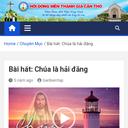
Skip
to
content
Home
Chuyên Mục
Bài hát: Chúa là hải đăng
Bài hát: Chúa là hải đăng
5 năm ago
banbientap
Trình
chơi
Video