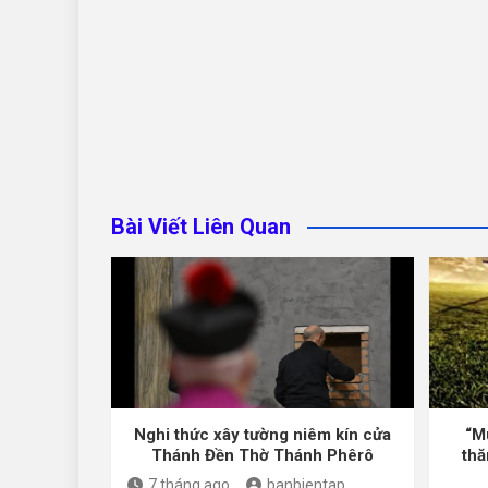
Bài Viết Liên Quan
Nghi thức xây tường niêm kín cửa
“M
Thánh Đền Thờ Thánh Phêrô
thă
7 tháng ago
banbientap