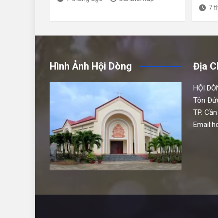
7 
Hình Ảnh Hội Dòng
Địa C
HỘI DÒ
Tôn Đứ
TP. Cần
Email: