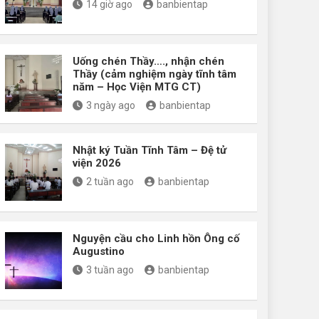
14 giờ ago
banbientap
Uống chén Thầy…., nhận chén
Thầy (cảm nghiệm ngày tĩnh tâm
năm – Học Viện MTG CT)
3 ngày ago
banbientap
Nhật ký Tuần Tĩnh Tâm – Đệ tử
viện 2026
2 tuần ago
banbientap
Nguyện cầu cho Linh hồn Ông cố
Augustino
3 tuần ago
banbientap