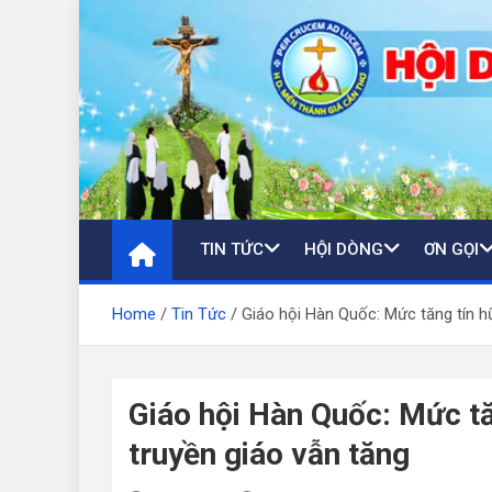
Skip
to
content
TIN TỨC
HỘI DÒNG
ƠN GỌI
Home
Tin Tức
Giáo hội Hàn Quốc: Mức tăng tín h
Giáo hội Hàn Quốc: Mức tă
truyền giáo vẫn tăng