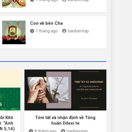
Con về bên Cha
1 tháng ago
banbientap
ỗi Kitô
Tóm tắt và nhận định về Tông
i: “Anh
huấn Dilexi te
Mt 5,14)
8 tháng ago
banbientap