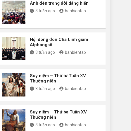
Ánh đèn trong đời dâng hiến
3 tuần ago
banbientap
Hội dòng đón Cha Linh giám
Alphongsô
3 tuần ago
banbientap
Suy niệm – Thứ tư Tuần XV
Thường niên
3 tuần ago
banbientap
Suy niệm – Thứ ba Tuần XV
Thường niên
3 tuần ago
banbientap