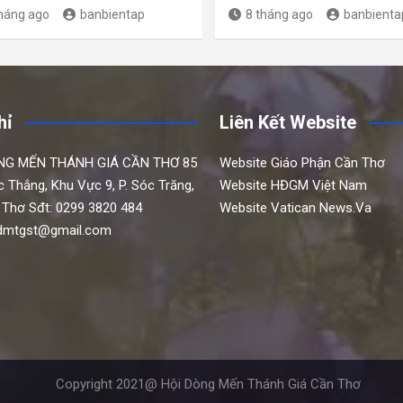
tháng ago
banbientap
8 tháng ago
banbienta
hỉ
Liên Kết Website
NG MẾN THÁNH GIÁ CẦN THƠ
85
Website Giáo Phận Cần Thơ
c Thắng,
Khu Vực 9, P. Sóc Trăng,
Website HĐGM Việt Nam
 Thơ
Sđt: 0299 3820 484
Website Vatican News.Va
hdmtgst@gmail.com
Copyright 2021@ Hội Dòng Mến Thánh Giá Cần Thơ