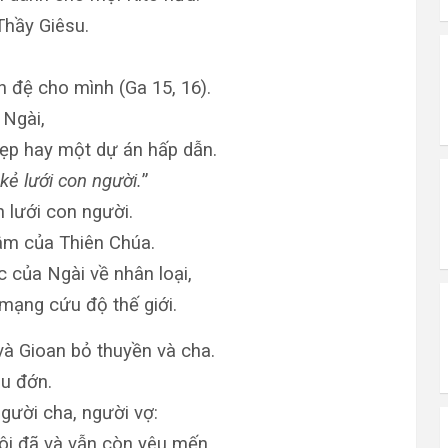
 Thầy Giêsu.
 đệ cho mình (Ga 15, 16).
 Ngài,
ẹp hay một dự án hấp dẫn.
kẻ lưới con người.
”
n lưới con người.
âm của Thiên Chúa.
c của Ngài về nhân loại,
mạng cứu độ thế giới.
và Gioan bỏ thuyền và cha.
au đớn.
người cha, người vợ:
 tôi đã và vẫn còn yêu mến.