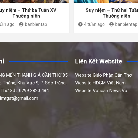
uy niệm – Thứ ba Tuần XV
Suy niệm – Thứ hai Tuầ
Thường niên
Thường niên
tuần ago
banbientap
4 tuần ago
banbientap
hỉ
Liên Kết Website
NG MẾN THÁNH GIÁ CẦN THƠ
85
Website Giáo Phận Cần Thơ
c Thắng,
Khu Vực 9, P. Sóc Trăng,
Website HĐGM Việt Nam
 Thơ
Sđt: 0299 3820 484
Website Vatican News.Va
hdmtgst@gmail.com