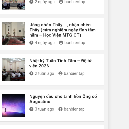
2 ngày ago
banbientap
Uống chén Thầy…., nhận chén
Thầy (cảm nghiệm ngày tĩnh tâm
năm – Học Viện MTG CT)
4 ngày ago
banbientap
Nhật ký Tuần Tĩnh Tâm – Đệ tử
viện 2026
2 tuần ago
banbientap
Nguyện cầu cho Linh hồn Ông cố
Augustino
3 tuần ago
banbientap