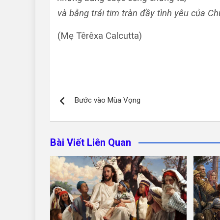
và bằng trái tim tràn đầy tình yêu của Ch
(Mẹ Têrêxa Calcutta)
Điều
Bước vào Mùa Vọng
hướng
bài
Bài Viết Liên Quan
viết