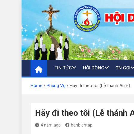
Skip
to
content
TIN TỨC
HỘI DÒNG
ƠN GỌI
Home
Phụng Vụ
Hãy đi theo tôi (Lễ thánh Anrê)
Hãy đi theo tôi (Lễ thánh 
4 năm ago
banbientap