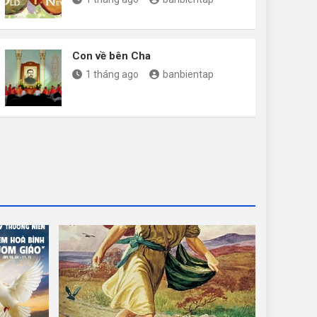
Con về bên Cha
1 tháng ago
banbientap