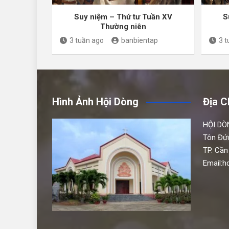
Suy niệm – Thứ tư Tuần XV
S
Thường niên
3 tuần ago
banbientap
3 
Hình Ảnh Hội Dòng
Địa C
HỘI DÒ
Tôn Đứ
TP. Cần
Email: