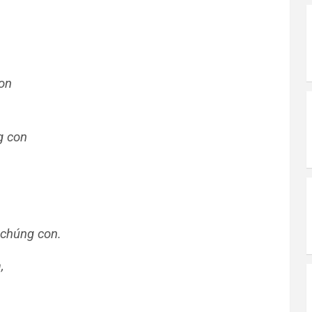
on
g con
 chúng con.
,