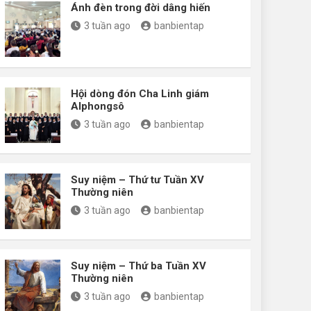
Ánh đèn trong đời dâng hiến
3 tuần ago
banbientap
Hội dòng đón Cha Linh giám
Alphongsô
3 tuần ago
banbientap
Suy niệm – Thứ tư Tuần XV
Thường niên
3 tuần ago
banbientap
Suy niệm – Thứ ba Tuần XV
Thường niên
3 tuần ago
banbientap