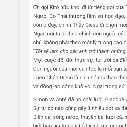
Ơn gọi Kitô hữu khởi đi từ tiếng gọi của
Người Do Thái thường tầm sư học đạo,
còn ở đây, chính Thầy Giêsu đi chọn môn
Ngài mời ta đi theo chính con người của
chứ không phải theo một lý tưởng cao đ
“
Tôi sẽ làm cho các anh trở thành những 
Một cuộc đổi đời thực sự, từ lưới cá đế
Con người của mọi dân tộc là mối bận t
Theo Chúa Giêsu là chia sẻ nỗi thao thứ
và đồng lao cộng khổ với Ngài trong sứ 
Simon và Anrê đã bỏ chài lưới, Giacôbê 
Sự từ bỏ nào cũng gây ít nhiều xót xa đ
Biển cả, sóng nước, thuyền bè, lưới cá, 
biết bao giá trị phải bỏ lại, những người