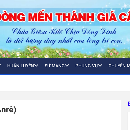
HUẤN LUYỆN
SỨ MẠNG
PHỤNG VỤ
CHUYÊN 
Anrê)