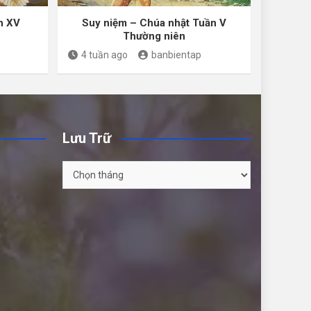
n XV
Suy niệm – Chúa nhật Tuần V
Thường niên
4 tuần ago
banbientap
Lưu Trữ
Lưu
Trữ