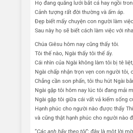
Họ đang quăng lưới bắt cá hay ngồi tron
Cảnh tượng rất đời thường và ấm áp.
Đẹp biết mấy chuyện con người làm việc
Sau này họ sẽ biết cách làm việc với nh
Chúa Giêsu hôm nay cũng thấy tôi.
Tôi thế nào, Ngài thấy tôi thế ấy.
Cái nhìn của Ngài không làm tôi bị tê liệ
Ngài chấp nhận trọn vẹn con người tôi, cả
Chẳng cần son phấn, tôi thu hút Ngài bằ
Ngài gặp tôi hôm nay lúc tôi đang mải m
Ngài gặp tôi giữa cái vất vả kiếm sống 
Hạnh phúc cho người nào được thấy Thiê
và cũng thật hạnh phúc cho người nào đ
“
Các anh hãy theo tôi
”: đây là một lời m