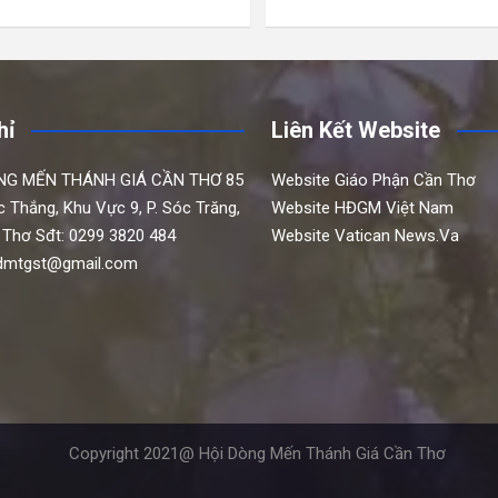
hỉ
Liên Kết Website
NG MẾN THÁNH GIÁ CẦN THƠ
85
Website Giáo Phận Cần Thơ
c Thắng,
Khu Vực 9, P. Sóc Trăng,
Website HĐGM Việt Nam
 Thơ
Sđt: 0299 3820 484
Website Vatican News.Va
hdmtgst@gmail.com
Copyright 2021@ Hội Dòng Mến Thánh Giá Cần Thơ