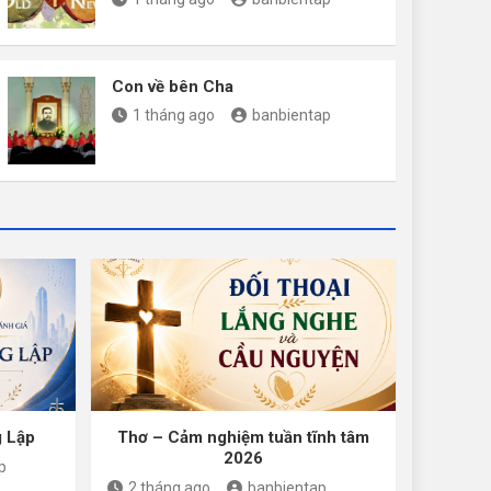
Con về bên Cha
1 tháng ago
banbientap
g Lập
Thơ – Cảm nghiệm tuần tĩnh tâm
2026
p
2 tháng ago
banbientap