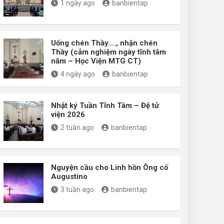
1 ngày ago
banbientap
Uống chén Thầy…., nhận chén
Thầy (cảm nghiệm ngày tĩnh tâm
năm – Học Viện MTG CT)
4 ngày ago
banbientap
Nhật ký Tuần Tĩnh Tâm – Đệ tử
viện 2026
2 tuần ago
banbientap
Nguyện cầu cho Linh hồn Ông cố
Augustino
3 tuần ago
banbientap