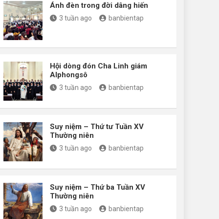
Ánh đèn trong đời dâng hiến
3 tuần ago
banbientap
Hội dòng đón Cha Linh giám
Alphongsô
3 tuần ago
banbientap
Suy niệm – Thứ tư Tuần XV
Thường niên
3 tuần ago
banbientap
Suy niệm – Thứ ba Tuần XV
Thường niên
3 tuần ago
banbientap