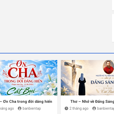
– Ơn Cha trong đời dâng hiến
Thơ – Nhớ về Đấng Sán
tháng ago
banbientap
2 tháng ago
banbienta