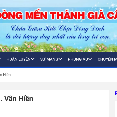
HUẤN LUYỆN
SỨ MẠNG
PHỤNG VỤ
CHUYÊN 
n Hiền
. Vân Hiền