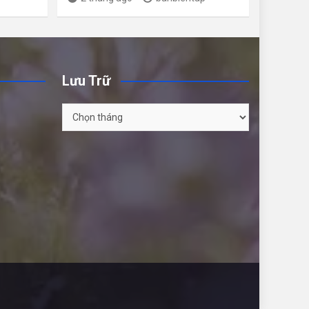
Lưu Trữ
Lưu
Trữ