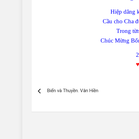
Hiệp dâng 
Cầu cho Cha đ
Trong từ
Chúc Mừng Bổn
2
Điều
Biển và Thuyền. Vân Hiền
hướng
bài
viết