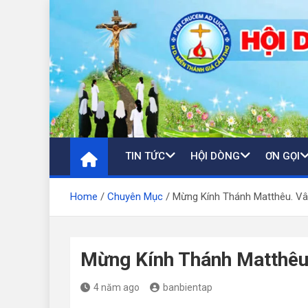
Skip
to
content
TIN TỨC
HỘI DÒNG
ƠN GỌI
Home
Chuyên Mục
Mừng Kính Thánh Matthêu. Vâ
Mừng Kính Thánh Matthêu
4 năm ago
banbientap