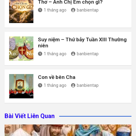
Thơ – Anh Chị Em chọn gì?
1 tháng ago
banbientap
Suy niệm – Thứ bảy Tuần XIII Thường
niên
1 tháng ago
banbientap
Con về bên Cha
1 tháng ago
banbientap
Bài Viết Liên Quan