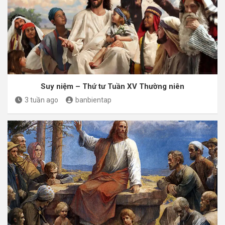
Suy niệm – Thứ tư Tuần XV Thường niên
3 tuần ago
banbientap