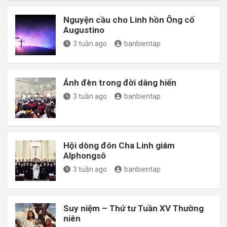
Nguyện cầu cho Linh hồn Ông cố
Augustino
3 tuần ago
banbientap
Ánh đèn trong đời dâng hiến
3 tuần ago
banbientap
Hội dòng đón Cha Linh giám
Alphongsô
3 tuần ago
banbientap
Suy niệm – Thứ tư Tuần XV Thường
niên