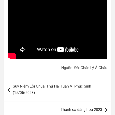
Nguồn: Đài Chân Lý Á Châu
Điều
Suy Niệm Lời Chúa, Thứ Hai Tuần VI Phục Sinh
hướng
(15/05/2023)
bài
viết
Thánh ca dâng hoa 2023