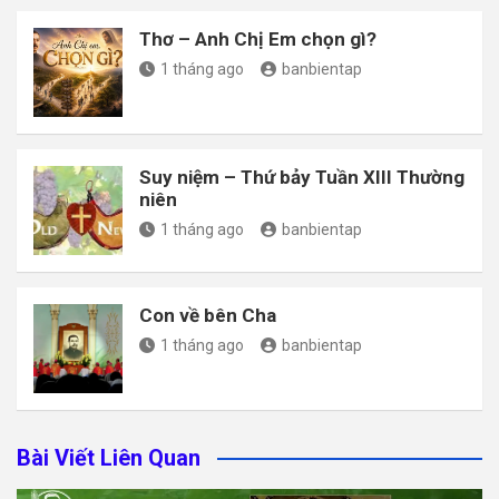
Thơ – Anh Chị Em chọn gì?
1 tháng ago
banbientap
Suy niệm – Thứ bảy Tuần XIII Thường
niên
1 tháng ago
banbientap
Con về bên Cha
1 tháng ago
banbientap
Bài Viết Liên Quan