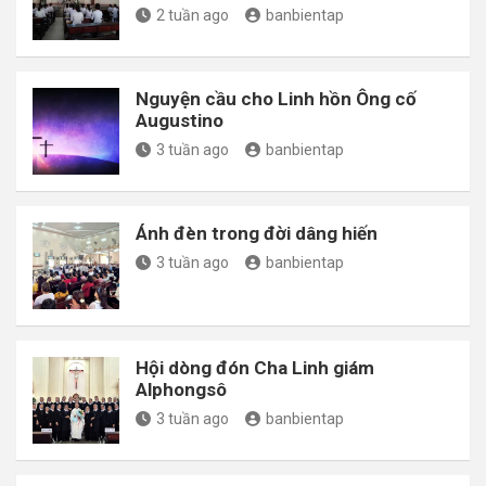
2 tuần ago
banbientap
Nguyện cầu cho Linh hồn Ông cố
Augustino
3 tuần ago
banbientap
Ánh đèn trong đời dâng hiến
3 tuần ago
banbientap
Hội dòng đón Cha Linh giám
Alphongsô
3 tuần ago
banbientap