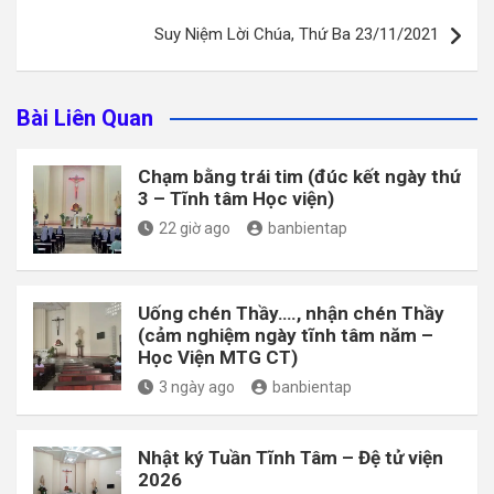
bài
Suy Niệm Lời Chúa, Thứ Ba 23/11/2021
viết
Bài Liên Quan
Chạm bằng trái tim (đúc kết ngày thứ
3 – Tĩnh tâm Học viện)
22 giờ ago
banbientap
Uống chén Thầy…., nhận chén Thầy
(cảm nghiệm ngày tĩnh tâm năm –
Học Viện MTG CT)
3 ngày ago
banbientap
Nhật ký Tuần Tĩnh Tâm – Đệ tử viện
2026