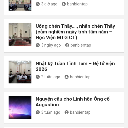
3 giờ ago
banbientap
Uống chén Thầy…., nhận chén Thầy
(cảm nghiệm ngày tĩnh tâm năm –
Học Viện MTG CT)
3 ngày ago
banbientap
Nhật ký Tuần Tĩnh Tâm – Đệ tử viện
2026
2 tuần ago
banbientap
Nguyện cầu cho Linh hồn Ông cố
Augustino
3 tuần ago
banbientap