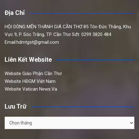
Địa Chỉ
HỘI DÒNG MẾN THÁNH GIÁ CẦN THƠ
85 Tôn Đức Thắng,
Khu
Vực 9, P. Sóc Trăng, TP. Cần Thơ
Sđt: 0299 3820 484
Email:hdmtgst@gmail.com
Liên Kết Website
Website Giáo Phận Cần Thơ
Website HĐGM Việt Nam
Website Vatican News.Va
Lưu Trữ
Lưu
Trữ