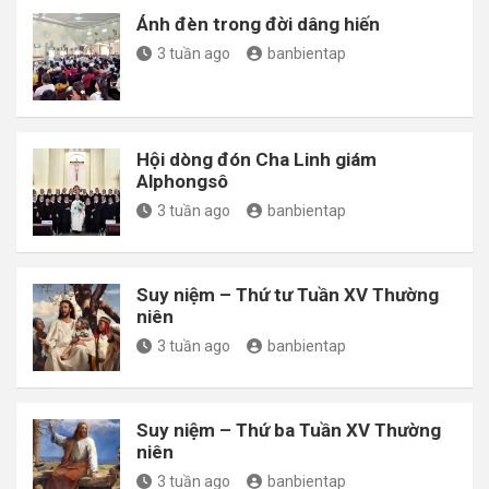
Ánh đèn trong đời dâng hiến
3 tuần ago
banbientap
Hội dòng đón Cha Linh giám
Alphongsô
3 tuần ago
banbientap
Suy niệm – Thứ tư Tuần XV Thường
niên
3 tuần ago
banbientap
Suy niệm – Thứ ba Tuần XV Thường
niên
3 tuần ago
banbientap