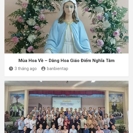
Mùa Hoa Về – Dâng Hoa Giáo Điểm Nghĩa Tâm
3 tháng ago
banbientap