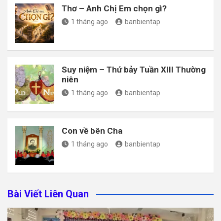
Thơ – Anh Chị Em chọn gì?
1 tháng ago
banbientap
Suy niệm – Thứ bảy Tuần XIII Thường
niên
1 tháng ago
banbientap
Con về bên Cha
1 tháng ago
banbientap
Bài Viết Liên Quan