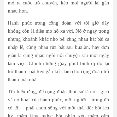
mở ra cuộc trò chuyện, kéo mọi người lại gần
nhau hơn.
Hạnh phúc trong cộng đoàn với tôi giờ đây
không còn là điều mơ hồ xa vời. Nó ở ngay trong
những khoảnh khắc nhỏ bé: cùng nhau hát bài ca
nhập lễ, cùng nhau rửa bát sau bữa ăn, hay đơn
giản là cùng nhau ngồi nói chuyện sau một ngày
làm việc. Chính những giây phút bình dị đó lại
trở thành chất keo gắn kết, làm cho cộng đoàn trở
thành mái nhà.
Tôi hiểu rằng, để cộng đoàn thực sự là nơi “gieo
và nở hoa” của hạnh phúc, mỗi người – trong đó
có tôi – phải chọn sống với một thái độ: bớt ích
kỷ, thêm lắng nghe; bớt phán xét, thêm cảm