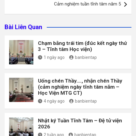
Cảm nghiệm tuần tĩnh tâm năm 5
viết
Bài Liên Quan
Chạm bằng trái tim (đúc kết ngày thứ
3 – Tĩnh tâm Học viện)
1 ngày ago
banbientap
Uống chén Thầy…., nhận chén Thầy
(cảm nghiệm ngày tĩnh tâm năm –
Học Viện MTG CT)
4 ngày ago
banbientap
Nhật ký Tuần Tĩnh Tâm – Đệ tử viện
2026
2 tuần ago
banbientap