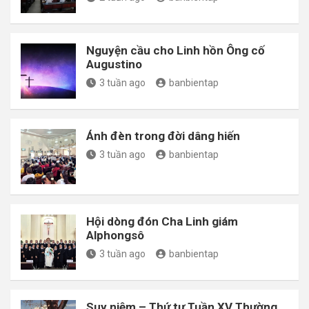
Nguyện cầu cho Linh hồn Ông cố
Augustino
3 tuần ago
banbientap
Ánh đèn trong đời dâng hiến
3 tuần ago
banbientap
Hội dòng đón Cha Linh giám
Alphongsô
3 tuần ago
banbientap
Suy niệm – Thứ tư Tuần XV Thường