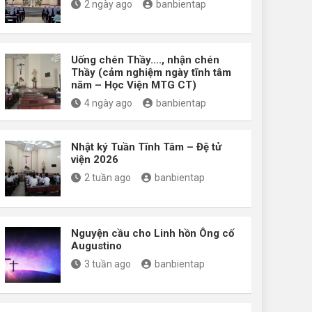
2 ngày ago
banbientap
Uống chén Thầy…., nhận chén
Thầy (cảm nghiệm ngày tĩnh tâm
năm – Học Viện MTG CT)
4 ngày ago
banbientap
Nhật ký Tuần Tĩnh Tâm – Đệ tử
viện 2026
2 tuần ago
banbientap
Nguyện cầu cho Linh hồn Ông cố
Augustino
3 tuần ago
banbientap