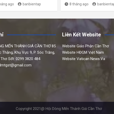
tháng ago
banbientap
8 tháng ago
banbienta
hỉ
Liên Kết Website
NG MẾN THÁNH GIÁ CẦN THƠ
85
Website Giáo Phận Cần Thơ
c Thắng,
Khu Vực 9, P. Sóc Trăng,
Website HĐGM Việt Nam
 Thơ
Sđt: 0299 3820 484
Website Vatican News.Va
hdmtgst@gmail.com
Copyright 2021@ Hội Dòng Mến Thánh Giá Cần Thơ