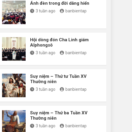
Ánh đèn trong đời dâng hiến
3 tuần ago
banbientap
Hội dòng đón Cha Linh giám
Alphongsô
3 tuần ago
banbientap
Suy niệm – Thứ tư Tuần XV
Thường niên
3 tuần ago
banbientap
Suy niệm – Thứ ba Tuần XV
Thường niên
3 tuần ago
banbientap