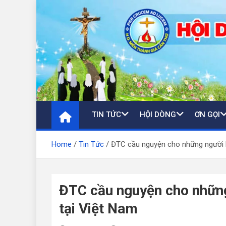
Skip
to
content
TIN TỨC
HỘI DÒNG
ƠN GỌI
Home
Tin Tức
ĐTC cầu nguyện cho những người bị
ĐTC cầu nguyện cho những 
tại Việt Nam