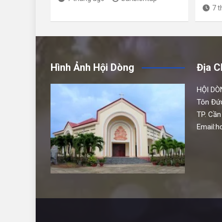
7 
Hình Ảnh Hội Dòng
Địa C
HỘI DÒ
Tôn Đứ
TP. Cần
Email: