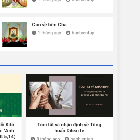
Con về bên Cha
1 tháng ago
banbientap
ỗi Kitô
Tóm tắt và nhận định về Tông
i: “Anh
huấn Dilexi te
Mt 5,14)
8 tháng ago
banbientap