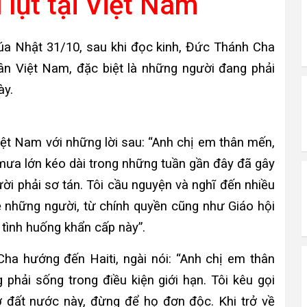
 lụt tại Việt Nam
húa Nhật 31/10, sau khi đọc kinh, Đức Thánh Cha
n Việt Nam, đặc biệt là những người đang phải
ày.
t Nam với những lời sau: “Anh chị em thân mến,
mưa lớn kéo dài trong những tuần gần đây đã gây
gười phải sơ tán. Tôi cầu nguyện và nghĩ đến nhiều
lệ những người, từ chính quyền cũng như Giáo hội
tình huống khẩn cấp này”.
ha hướng đến Haiti, ngài nói: “Anh chị em thân
 phải sống trong điều kiện giới hạn. Tôi kêu gọi
 đất nước này, đừng để họ đơn độc. Khi trở về