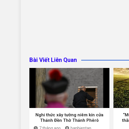
Bài Viết Liên Quan
Nghi thức xây tường niêm kín cửa
“M
Thánh Đền Thờ Thánh Phêrô
thă
7 tháng ago
banbientap