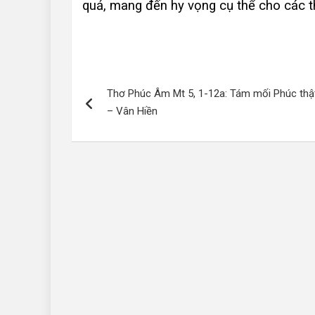
quả, mang đến hy vọng cụ thể cho các th
Điều
Thơ Phúc Âm Mt 5, 1-12a: Tám mối Phúc thậ
hướng
– Vân Hiền
bài
viết