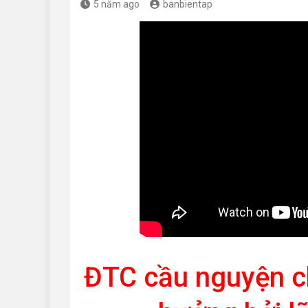
5 năm ago
banbientap
ĐTC cầu nguyện c