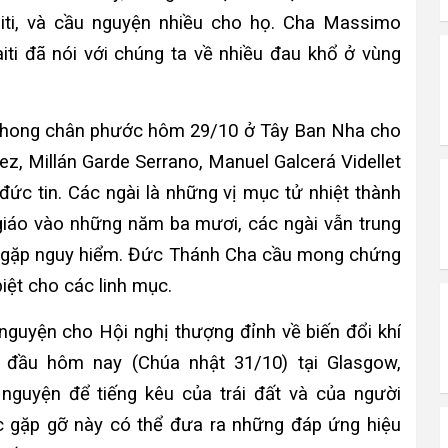
aiti, và cầu nguyện nhiều cho họ. Cha Massimo
aiti đã nói với chúng ta về nhiều đau khổ ở vùng
phong chân phước hôm 29/10 ở Tây Ban Nha cho
z, Millán Garde Serrano, Manuel Galcerá Videllet
n đức tin. Các ngài là những vị mục tử nhiệt thành
 giáo vào những năm ba mươi, các ngài vẫn trung
g gặp nguy hiểm. Đức Thánh Cha cầu mong chứng
iệt cho các linh mục.
guyện cho Hội nghị thượng đỉnh về biến đổi khí
 đầu hôm nay (Chúa nhật 31/10) tại Glasgow,
 nguyện để tiếng kêu của trái đất và của người
 gặp gỡ này có thể đưa ra những đáp ứng hiệu