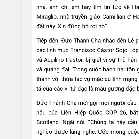
nhà, anh chị em hãy tìm tin tức về H
Miraglio, nhà truyền giáo Camillian ở H
đất này. Xin đừng bỏ rơi họ”.
Tiếp đến, Đức Thánh Cha nhắc đến Lễ 
các linh mục Francisco Cástor Sojo Lópe
và Aquilino Pastor, bị giết vì sự thù hậ
và quảng đại. Trong cuộc bách hại tôn
thành với thừa tác vụ mặc dù tính mạn
tá của các vị tử đạo là mẫu gương đặc b
Đức Thánh Cha mời gọi mọi người cầu n
hậu của Liên Hiệp Quốc COP 26, bắt
Scotland. Ngài nói: “Chúng ta hãy cầu
nghèo được lắng nghe. Ước mong cuộc