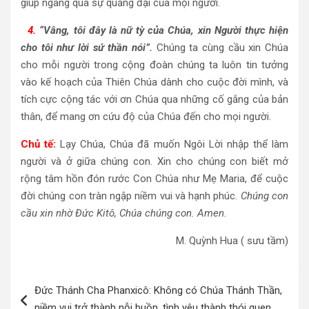
giúp ngang qua sự quảng đại của mọi người.
4.
“Vâng, tôi đây là nữ tỳ của Chúa, xin Người thực hiện
cho tôi như lời sứ thần nói”.
Chúng ta cùng cầu xin Chúa
cho mỗi người trong cộng đoàn chúng ta luôn tin tưởng
vào kế hoạch của Thiên Chúa dành cho cuộc đời mình, và
tích cực cộng tác với ơn Chúa qua những cố gắng của bản
thân, để mang ơn cứu độ của Chúa đến cho mọi người.
Chủ tế:
Lạy Chúa, Chúa đã muốn Ngôi Lời nhập thể làm
người và ở giữa chúng con. Xin cho chúng con biết mở
rộng tâm hồn đón rước Con Chúa như Mẹ Maria, để cuộc
đời chúng con tràn ngập niềm vui và hạnh phúc.
Chúng con
cầu xin nhờ Đức Kitô, Chúa chúng con. Amen.
M. Quỳnh Hua ( sưu tầm)
Điều
Đức Thánh Cha Phanxicô: Không có Chúa Thánh Thần,
hướng
niềm vui trở thành nỗi buồn, tình yêu thành thói quen