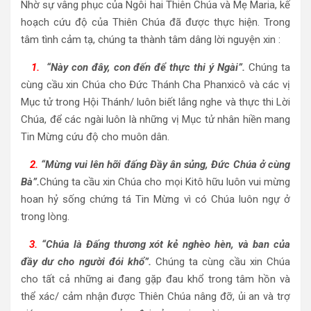
Nhờ sự vâng phục của Ngôi hai Thiên Chúa và Mẹ Maria, kế
hoạch cứu độ của Thiên Chúa đã được thực hiện. Trong
tâm tình cảm tạ, chúng ta thành tâm dâng lời nguyện xin :
1.
“Này con đây, con đến để thực thi ý Ngài”.
Chúng ta
cùng cầu xin Chúa cho Đức Thánh Cha Phanxicô và các vị
Mục tử trong Hội Thánh/ luôn biết lắng nghe và thực thi Lời
Chúa, để các ngài luôn là những vị Mục tử nhân hiền mang
Tin Mừng cứu độ cho muôn dân.
2.
“Mừng vui lên hỡi đấng Đầy ân sủng, Đức Chúa ở cùng
Bà”.
Chúng ta cầu xin Chúa cho mọi Kitô hữu luôn vui mừng
hoan hỷ sống chứng tá Tin Mừng vì có Chúa luôn ngự ở
trong lòng.
3.
“Chúa là Đấng thương xót kẻ nghèo hèn, và ban của
đầy dư cho người đói khổ”.
Chúng ta cùng cầu xin Chúa
cho tất cả những ai đang gặp đau khổ trong tâm hồn và
thể xác/ cảm nhận được Thiên Chúa nâng đỡ, ủi an và trợ