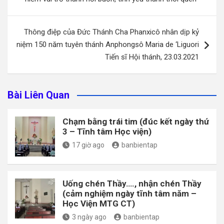
bài
viết
Thông điệp của Đức Thánh Cha Phanxicô nhân dịp kỷ
niệm 150 năm tuyên thánh Anphongsô Maria de ‘Liguori
Tiến sĩ Hội thánh, 23.03.2021
Bài Liên Quan
Chạm bằng trái tim (đúc kết ngày thứ
3 – Tĩnh tâm Học viện)
17 giờ ago
banbientap
Uống chén Thầy…., nhận chén Thầy
(cảm nghiệm ngày tĩnh tâm năm –
Học Viện MTG CT)
3 ngày ago
banbientap