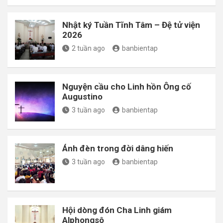
Nhật ký Tuần Tĩnh Tâm – Đệ tử viện
2026
2 tuần ago
banbientap
Nguyện cầu cho Linh hồn Ông cố
Augustino
3 tuần ago
banbientap
Ánh đèn trong đời dâng hiến
3 tuần ago
banbientap
Hội dòng đón Cha Linh giám
Alphongsô