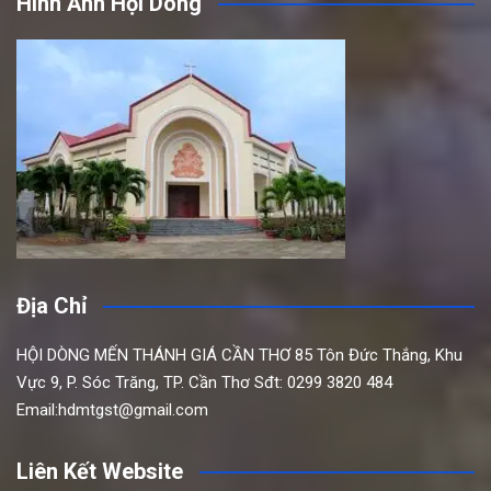
Hình Ảnh Hội Dòng
Địa Chỉ
HỘI DÒNG MẾN THÁNH GIÁ CẦN THƠ
85 Tôn Đức Thắng,
Khu
Vực 9, P. Sóc Trăng, TP. Cần Thơ
Sđt: 0299 3820 484
Email:hdmtgst@gmail.com
Liên Kết Website