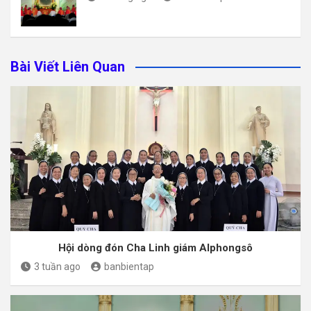
Bài Viết Liên Quan
Hội dòng đón Cha Linh giám Alphongsô
3 tuần ago
banbientap