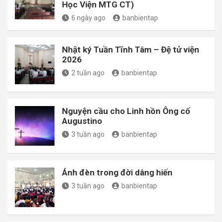
Học Viện MTG CT)
6 ngày ago
banbientap
Nhật ký Tuần Tĩnh Tâm – Đệ tử viện
2026
2 tuần ago
banbientap
Nguyện cầu cho Linh hồn Ông cố
Augustino
3 tuần ago
banbientap
Ánh đèn trong đời dâng hiến
3 tuần ago
banbientap