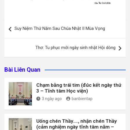
Điều
Suy Niệm Thứ Năm Sau Chúa Nhật II Mùa Vọng
hướng
bài
Thơ: Tu phục mới ngày sinh nhật Hội dòng
viết
Bài Liên Quan
Chạm bằng trái tim (đúc kết ngày thứ
3 – Tĩnh tâm Học viện)
3 ngày ago
banbientap
Uống chén Thầy…., nhận chén Thầy
(cảm nghiệm ngày tĩnh tâm năm –