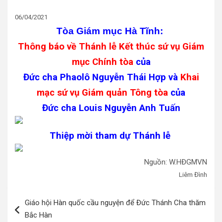
06/04/2021
Tòa Giám mục Hà Tĩnh:
Thông báo về Thánh lễ
Kết thúc sứ vụ Giám
mục Chính tòa
của
Đức cha Phaolô Nguyễn Thái Hợp
và
Khai
mạc sứ vụ Giám quản Tông tòa
của
Đức cha Louis Nguyễn Anh Tuấn
Thiệp mời tham dự Thánh lễ
Nguồn: W.HĐGMVN
Liêm Đình
Điều
Giáo hội Hàn quốc cầu nguyện để Đức Thánh Cha thăm
hướng
Bắc Hàn