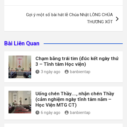
bài
viết
Gợi ý một số bài hát lễ Chúa Nhật LÒNG CHÚA
THƯƠNG XÓT
Bài Liên Quan
Chạm bằng trái tim (đúc kết ngày thứ
3 – Tĩnh tâm Học viện)
3 ngày ago
banbientap
Uống chén Thầy…., nhận chén Thầy
(cảm nghiệm ngày tĩnh tâm năm –
Học Viện MTG CT)
6 ngày ago
banbientap