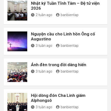
Nhật ký Tuần Tĩnh Tâm – Đệ tử viện
2026
2 tuần ago
banbientap
Nguyện cầu cho Linh hồn Ông cố
Augustino
3 tuần ago
banbientap
Ánh đèn trong đời dâng hiến
3 tuần ago
banbientap
Hội dòng đón Cha Linh giám
Alphongsô
3 tuần ago
banbientap