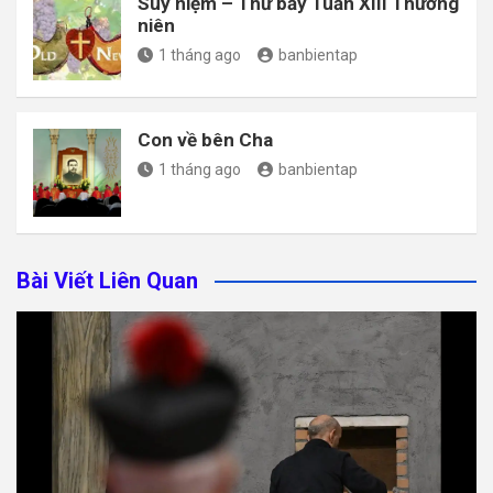
Suy niệm – Thứ bảy Tuần XIII Thường
niên
1 tháng ago
banbientap
Con về bên Cha
1 tháng ago
banbientap
Bài Viết Liên Quan