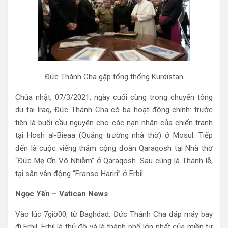
Đức Thánh Cha gặp tổng thống Kurdistan
Chúa nhật, 07/3/2021, ngày cuối cùng trong chuyến tông
du tại Iraq, Đức Thánh Cha có ba hoạt động chính: trước
tiên là buổi cầu nguyện cho các nạn nhân của chiến tranh
tại Hosh al-Bieaa (Quảng trường nhà thờ) ở Mosul. Tiếp
đến là cuộc viếng thăm cộng đoàn Qaraqosh tại Nhà thờ
“Đức Mẹ Ơn Vô Nhiễm” ở Qaraqosh. Sau cùng là Thánh lễ,
tại sân vận động “Franso Hariri” ở Erbil.
Ngọc Yến – Vatican News
Vào lúc 7giờ00, từ Baghdad, Đức Thánh Cha đáp máy bay
đi Erbil. Erbil là thủ đô và là thành phố lớn nhất của miền tự