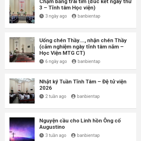
Chạm bằng trái tim (đúc kết ngày thứ
3 – Tĩnh tâm Học viện)
3 ngày ago
banbientap
Uống chén Thầy…., nhận chén Thầy
(cảm nghiệm ngày tĩnh tâm năm –
Học Viện MTG CT)
6 ngày ago
banbientap
Nhật ký Tuần Tĩnh Tâm – Đệ tử viện
2026
2 tuần ago
banbientap
Nguyện cầu cho Linh hồn Ông cố
Augustino
3 tuần ago
banbientap