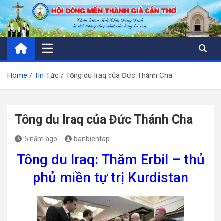
Skip
to
content
Home
Tin Tức
Tông du Iraq của Đức Thánh Cha
Tông du Iraq của Đức Thánh Cha
5 năm ago
banbientap
Tông du Iraq: Thăm Erbil – thủ
phủ miền tự trị Kurdistan