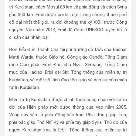
trị Kurdistan, cách Mosul 88 km về phía đông và cách Syria
gần 300 km. Erbil được coi là một trong những thành phố
cổ đại nhất thế giới, ra đời khoảng thế kỷ XXIII trước Công
nguyên. Vào năm 2014, Erbil đã được UNESCO tuyên bố là
di sản của nhân loại.
Đón tiếp Đức Thánh Cha tại phi trường có Đức cha Bashar
Matti Warda, thuộc Giáo hội Công giáo Canđê, Tổng Giám
mục Giáo phận Erbil; Đức cha Nizar Semaan, Tổng Giám
mục của Hadiab–Erbil dei Siri; Tổng thống của miền tự trị
Kurdistan, và một số lãnh đạo tôn giáo và dân sự của miền
tự trị Kurdistan.
Miền tự trị Kurdistan được chính thức công nhận với sự ra
đời của Hiến pháp mới được thông qua vào năm 2005.
Vùng này nằm ở phía đông bắc Iraq. Phía đông giáp Iran,
phía bắc giáp Thổ Nhĩ Kỳ và phía tây giáp Syria. Thủ đô của
người Kurdistan Iraq là Erbil. Tổng thống của miền tự trị