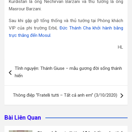
Kurdistan là ông Nechirvan Barzani và thủ tướng là ông
Masrour Barzani.
Sau khi gặp gỡ tổng thống và thủ tướng tại Phòng khách
VIP của phi trường Erbil,
Đức Thánh Cha khởi hành bằng
trực thăng đến Mosul.
HL
Điều
Tĩnh nguyện: Thánh Giuse – mẫu gương đời sống thánh
hướng
hiến
bài
viết
Thông điệp “Fratelli tutti – Tất cả anh em” (3/10/2020)
Bài Liên Quan