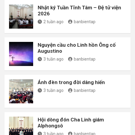
Nhật ký Tuần Tĩnh Tâm – Đệ tử viện
2026
2 tuần ago
banbientap
Nguyện cầu cho Linh hồn Ông cố
Augustino
3 tuần ago
banbientap
Ánh đèn trong đời dâng hiến
3 tuần ago
banbientap
Hội dòng đón Cha Linh giám
Alphongsô
3 tuần ago
banbientap