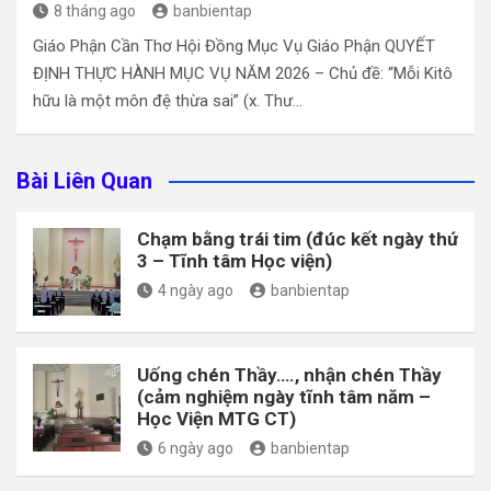
8 tháng ago
banbientap
Giáo Phận Cần Thơ Hội Đồng Mục Vụ Giáo Phận QUYẾT
ĐỊNH THỰC HÀNH MỤC VỤ NĂM 2026 – Chủ đề: “Mỗi Kitô
hữu là một môn đệ thừa sai” (x. Thư…
Bài Liên Quan
Chạm bằng trái tim (đúc kết ngày thứ
3 – Tĩnh tâm Học viện)
4 ngày ago
banbientap
Uống chén Thầy…., nhận chén Thầy
(cảm nghiệm ngày tĩnh tâm năm –
Học Viện MTG CT)
6 ngày ago
banbientap