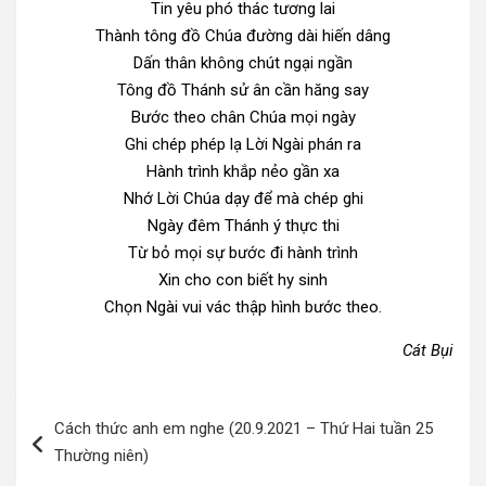
Tin yêu phó thác tương lai
Thành tông đồ Chúa đường dài hiến dâng
Dấn thân không chút ngại ngần
Tông đồ Thánh sử ân cần hăng say
Bước theo chân Chúa mọi ngày
Ghi chép phép lạ Lời Ngài phán ra
Hành trình khắp nẻo gần xa
Nhớ Lời Chúa dạy để mà chép ghi
Ngày đêm Thánh ý thực thi
Từ bỏ mọi sự bước đi hành trình
Xin cho con biết hy sinh
Chọn Ngài vui vác thập hình bước theo.
Cát Bụi
Điều
Cách thức anh em nghe (20.9.2021 – Thứ Hai tuần 25
hướng
Thường niên)
bài