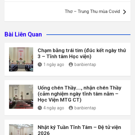
viết
Thơ – Trung Thu mùa Covid
Bài Liên Quan
Chạm bằng trái tim (đúc kết ngày thứ
3 – Tĩnh tâm Học viện)
1 ngày ago
banbientap
Uống chén Thầy…., nhận chén Thầy
(cảm nghiệm ngày tĩnh tâm năm –
Học Viện MTG CT)
4 ngày ago
banbientap
Nhật ký Tuần Tĩnh Tâm – Đệ tử viện
2026