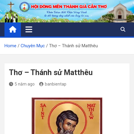
Skip
to
content
Home
Chuyên Mục
Thơ – Thánh sử Matthêu
Thơ – Thánh sử Matthêu
5 năm ago
banbientap