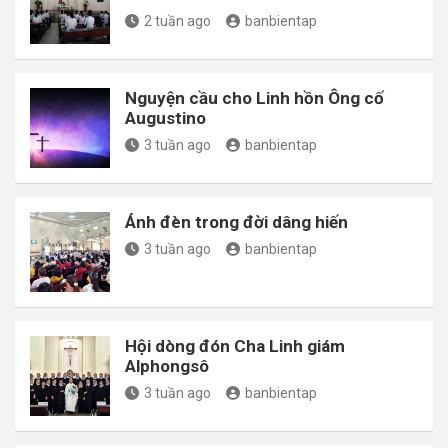
2 tuần ago
banbientap
Nguyện cầu cho Linh hồn Ông cố
Augustino
3 tuần ago
banbientap
Ánh đèn trong đời dâng hiến
3 tuần ago
banbientap
Hội dòng đón Cha Linh giám
Alphongsô
3 tuần ago
banbientap