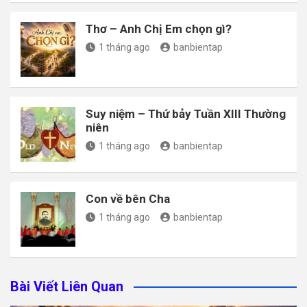
Thơ – Anh Chị Em chọn gì?
1 tháng ago
banbientap
Suy niệm – Thứ bảy Tuần XIII Thường
niên
1 tháng ago
banbientap
Con về bên Cha
1 tháng ago
banbientap
Bài Viết Liên Quan