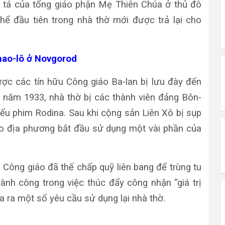
 tá của tổng giáo phận Mẹ Thiên Chúa ở thủ đô
ể đầu tiên trong nhà thờ mới được trả lại cho
Phao-lô ở Novgorod
ược các tín hữu Công giáo Ba-lan bị lưu đày đến
năm 1933, nhà thờ bị các thành viên đảng Bôn-
iếu phim Rodina. Sau khi cộng sản Liên Xô bị sụp
o địa phương bắt đầu sử dụng một vài phần của
 Công giáo đã thế chấp quỹ liên bang để trùng tu
ành công trong việc thúc đẩy công nhận “giá trị
a ra một số yêu cầu sử dụng lại nhà thờ.