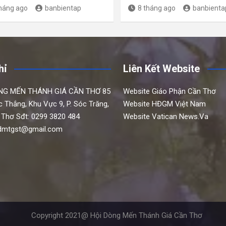
tháng ago
banbientap
8 tháng ago
banbienta
hỉ
Liên Kết Website
NG MẾN THÁNH GIÁ CẦN THƠ
85
Website Giáo Phận Cần Thơ
c Thắng,
Khu Vực 9, P. Sóc Trăng,
Website HĐGM Việt Nam
 Thơ
Sđt: 0299 3820 484
Website Vatican News.Va
hdmtgst@gmail.com
Copyright 2021@ Hội Dòng Mến Thánh Giá Cần Thơ