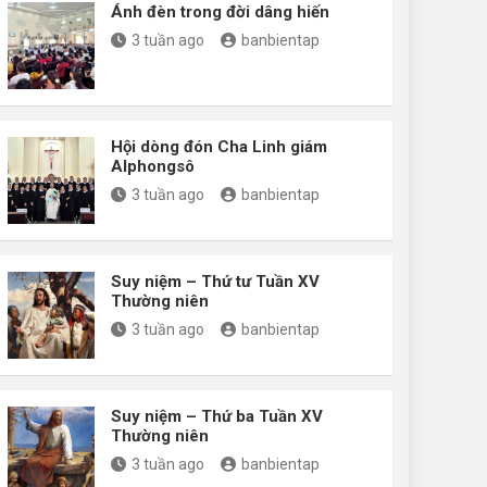
Ánh đèn trong đời dâng hiến
3 tuần ago
banbientap
Hội dòng đón Cha Linh giám
Alphongsô
3 tuần ago
banbientap
Suy niệm – Thứ tư Tuần XV
Thường niên
3 tuần ago
banbientap
Suy niệm – Thứ ba Tuần XV
Thường niên
3 tuần ago
banbientap