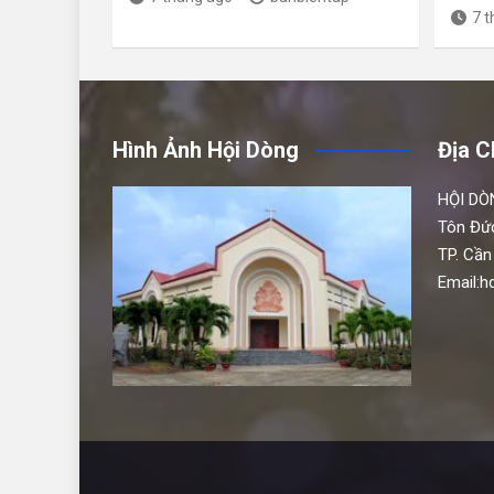
7 
Hình Ảnh Hội Dòng
Địa C
HỘI DÒ
Tôn Đứ
TP. Cần
Email: