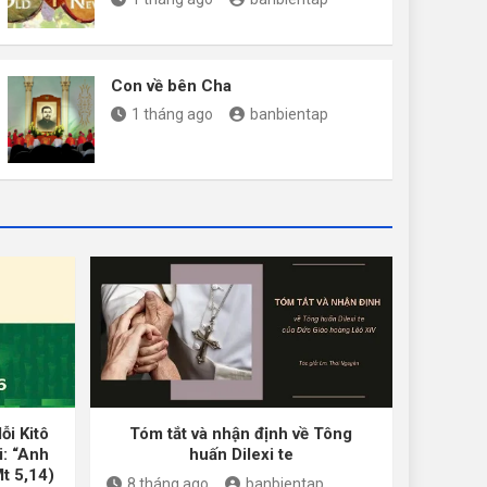
Con về bên Cha
1 tháng ago
banbientap
ỗi Kitô
Tóm tắt và nhận định về Tông
i: “Anh
huấn Dilexi te
Mt 5,14)
8 tháng ago
banbientap