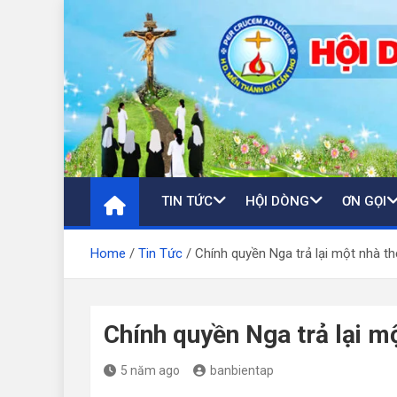
Skip
to
content
TIN TỨC
HỘI DÒNG
ƠN GỌI
Home
Tin Tức
Chính quyền Nga trả lại một nhà t
Chính quyền Nga trả lại m
5 năm ago
banbientap