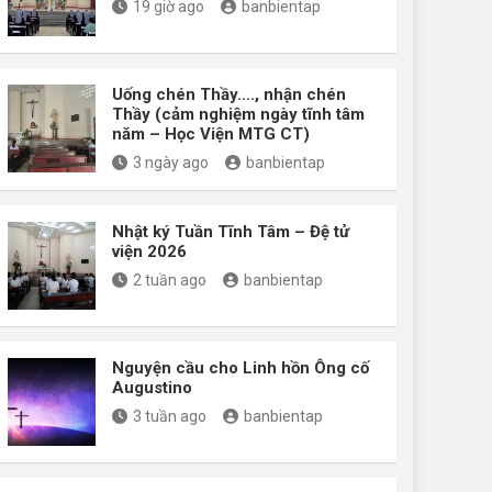
19 giờ ago
banbientap
Uống chén Thầy…., nhận chén
Thầy (cảm nghiệm ngày tĩnh tâm
năm – Học Viện MTG CT)
3 ngày ago
banbientap
Nhật ký Tuần Tĩnh Tâm – Đệ tử
viện 2026
2 tuần ago
banbientap
Nguyện cầu cho Linh hồn Ông cố
Augustino
3 tuần ago
banbientap