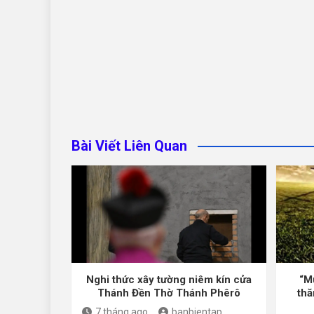
Bài Viết Liên Quan
Nghi thức xây tường niêm kín cửa
“M
Thánh Đền Thờ Thánh Phêrô
thă
7 tháng ago
banbientap