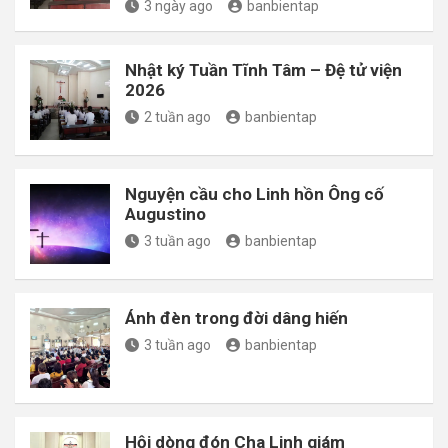
3 ngày ago
banbientap
Nhật ký Tuần Tĩnh Tâm – Đệ tử viện
2026
2 tuần ago
banbientap
Nguyện cầu cho Linh hồn Ông cố
Augustino
3 tuần ago
banbientap
Ánh đèn trong đời dâng hiến
3 tuần ago
banbientap
Hội dòng đón Cha Linh giám