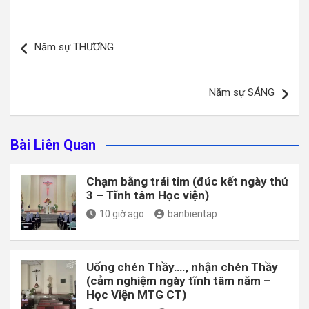
Điều
Năm sự THƯƠNG
hướng
bài
Năm sự SÁNG
viết
Bài Liên Quan
Chạm bằng trái tim (đúc kết ngày thứ
3 – Tĩnh tâm Học viện)
10 giờ ago
banbientap
Uống chén Thầy…., nhận chén Thầy
(cảm nghiệm ngày tĩnh tâm năm –
Học Viện MTG CT)