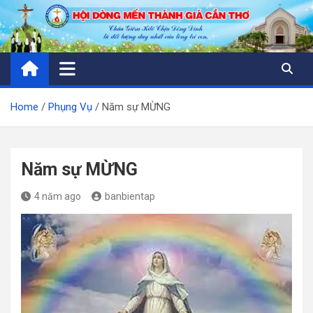
Skip
to
content
Home
Phụng Vụ
Năm sự MỪNG
Năm sự MỪNG
4 năm ago
banbientap