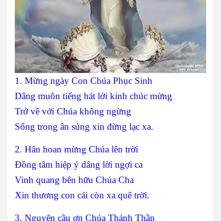
1. Mừng ngày Con Chúa Phục Sinh
Dâng muôn tiếng hát lời kinh chúc mừng
Trở về với Chúa không ngừng
Sống trong ân sủng xin đừng lạc xa.
2. Hân hoan mừng Chúa lên trời
Đồng tâm hiệp ý dâng lời ngợi ca
Vinh quang bên hữu Chúa Cha
Xin thương con cái còn xa quê trời.
3. Nguyện cầu ơn Chúa Thánh Thần