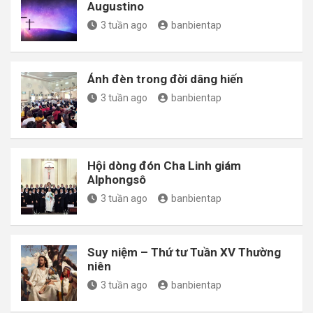
Augustino
3 tuần ago
banbientap
Ánh đèn trong đời dâng hiến
3 tuần ago
banbientap
Hội dòng đón Cha Linh giám
Alphongsô
3 tuần ago
banbientap
Suy niệm – Thứ tư Tuần XV Thường
niên
3 tuần ago
banbientap