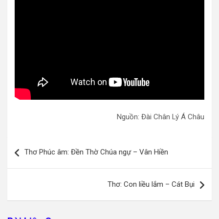
Nguồn: Đài Chân Lý Á Châu
Điều
Thơ Phúc âm: Đền Thờ Chúa ngự – Vân Hiền
hướng
bài
Thơ: Con liều lắm – Cát Bụi
viết