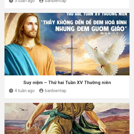
3 tuần ago
banbientap
Suy niệm – Thứ hai Tuần XV Thường niên
4 tuần ago
banbientap