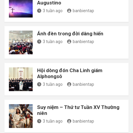
Augustino
3 tuần ago
banbientap
Ánh đèn trong đời dâng hiến
3 tuần ago
banbientap
Hội dòng đón Cha Linh giám
Alphongsô
3 tuần ago
banbientap
Suy niệm – Thứ tư Tuần XV Thường
niên
3 tuần ago
banbientap