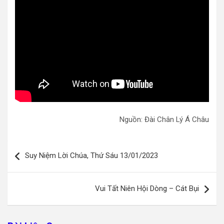
Nguồn: Đài Chân Lý Á Châu
Điều
Suy Niệm Lời Chúa, Thứ Sáu 13/01/2023
hướng
bài
Vui Tất Niên Hội Dòng – Cát Bụi
viết