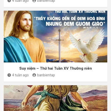
4 tuần ago
banbientap
Suy niệm – Thứ hai Tuần XV Thường niên
4 tuần ago
banbientap