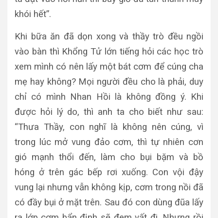
khói hết”.
Khi bữa ăn đã dọn xong và thầy trò đều ngồi
vào bàn thì Khổng Tử lớn tiếng hỏi các học trò
xem mình có nên lấy một bát cơm để cúng cha
mẹ hay không? Mọi người đều cho là phải, duy
chỉ có mình Nhan Hồi là không đồng ý. Khi
được hỏi lý do, thì anh ta cho biết như sau:
“Thưa Thầy, con nghĩ là không nên cúng, vì
trong lúc mở vung đảo cơm, thì tự nhiên cơn
gió mạnh thổi đến, làm cho bụi bặm và bồ
hóng ở trên gác bếp rơi xuống. Con vội đậy
vung lại nhưng vẫn không kịp, cơm trong nồi đã
có đầy bụi ở mặt trên. Sau đó con dùng đũa lấy
ra lớp cơm bẩn định sẽ đem vất đi. Nhưng rồi