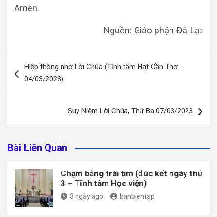
Amen.
Nguồn: Giáo phận Đà Lạt
Điều
Hiệp thông nhờ Lời Chúa (Tĩnh tâm Hạt Cần Thơ
hướng
04/03/2023)
bài
viết
Suy Niệm Lời Chúa, Thứ Ba 07/03/2023
Bài Liên Quan
Chạm bằng trái tim (đúc kết ngày thứ
3 – Tĩnh tâm Học viện)
3 ngày ago
banbientap