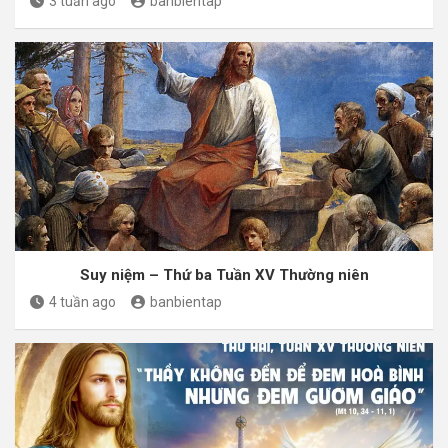
3 tuần ago
banbientap
Suy niệm – Thứ ba Tuần XV Thường niên
4 tuần ago
banbientap