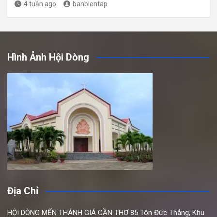
4 tuần ago
banbientap
Hình Ảnh Hội Dòng
Địa Chỉ
HỘI DÒNG MẾN THÁNH GIÁ CẦN THƠ
85 Tôn Đức Thắng,
Khu