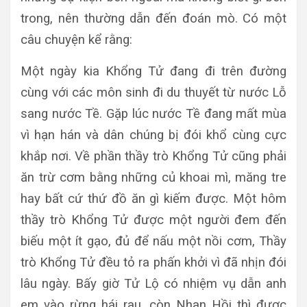
trong, nên thường dẫn đến đoán mò. Có một
câu chuyện kể rằng:
Một ngày kia Khổng Tử đang đi trên đường
cùng với các môn sinh đi du thuyết từ nước Lỗ
sang nước Tề. Gặp lúc nước Tề đang mất mùa
vì hạn hán và dân chúng bị đói khổ cùng cực
khắp nơi. Về phần thầy trò Khổng Tử cũng phải
ăn trừ cơm bằng những củ khoai mì, măng tre
hay bất cứ thứ đồ ăn gì kiếm được. Một hôm
thầy trò Khổng Tử được một người đem đến
biếu một ít gạo, đủ để nấu một nồi cơm, Thầy
trò Khổng Tử đều tỏ ra phấn khởi vì đã nhịn đói
lâu ngày. Bấy giờ Tử Lộ có nhiệm vụ dẫn anh
em vào rừng hái rau, còn Nhan Hồi thì được