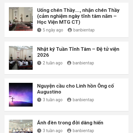
Uống chén Thầy…., nhận chén Thầy
(cảm nghiệm ngày tĩnh tâm năm –
Học Viện MTG CT)
5 ngày ago
banbientap
Nhật ký Tuần Tĩnh Tâm – Đệ tử viện
2026
2 tuần ago
banbientap
Nguyện cầu cho Linh hồn Ông cố
Augustino
3 tuần ago
banbientap
Ánh đèn trong đời dâng hiến
3 tuần ago
banbientap