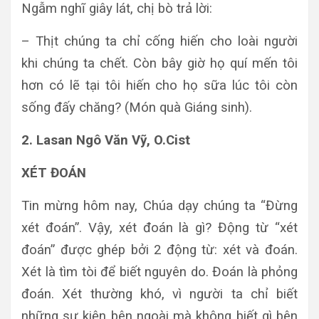
Ngẫm nghĩ giây lát, chị bò trả lời:
– Thịt chúng ta chỉ cống hiến cho loài người
khi chúng ta chết. Còn bây giờ họ quí mến tôi
hơn có lẽ tại tôi hiến cho họ sữa lúc tôi còn
sống đấy chăng? (Món quà Giáng sinh).
2. Lasan Ngô Văn Vỹ, O.Cist
XÉT ĐOÁN
Tin mừng hôm nay, Chúa dạy chúng ta “Đừng
xét đoán”. Vậy, xét đoán là gì? Động từ “xét
đoán” được ghép bởi 2 động từ: xét và đoán.
Xét là tìm tòi để biết nguyên do. Đoán là phỏng
đoán. Xét thường khó, vì người ta chỉ biết
những sự kiện bên ngoài mà không biết gì bên