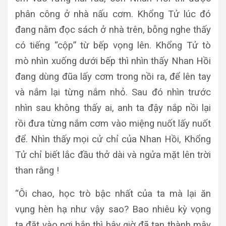
phân công ở nhà nấu cơm. Khổng Tử lúc đó
đang nằm đọc sách ở nhà trên, bỗng nghe thấy
có tiếng “cộp” từ bếp vọng lên. Khổng Tử tò
mò nhìn xuống dưới bếp thì nhìn thấy Nhan Hồi
đang dùng đũa lấy cơm trong nồi ra, để lên tay
và nắm lại từng nắm nhỏ. Sau đó nhìn trước
nhìn sau không thấy ai, anh ta đậy nắp nồi lại
rồi đưa từng nắm cơm vào miệng nuốt lấy nuốt
để. Nhìn thấy mọi cử chỉ của Nhan Hồi, Khổng
Tử chỉ biết lắc đầu thở dài và ngửa mặt lên trời
than rằng !
“Ôi chao, học trò bậc nhất của ta mà lại ăn
vụng hèn hạ như vậy sao? Bao nhiêu kỳ vọng
ta đặt vào nơi hắn thì bây giờ đã tan thành mây