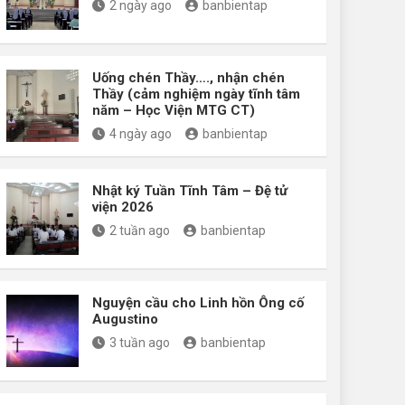
2 ngày ago
banbientap
Uống chén Thầy…., nhận chén
Thầy (cảm nghiệm ngày tĩnh tâm
năm – Học Viện MTG CT)
4 ngày ago
banbientap
Nhật ký Tuần Tĩnh Tâm – Đệ tử
viện 2026
2 tuần ago
banbientap
Nguyện cầu cho Linh hồn Ông cố
Augustino
3 tuần ago
banbientap