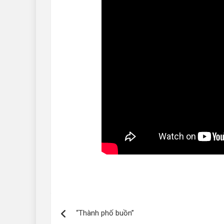
Điều
“Thành phố buồn”
hướng