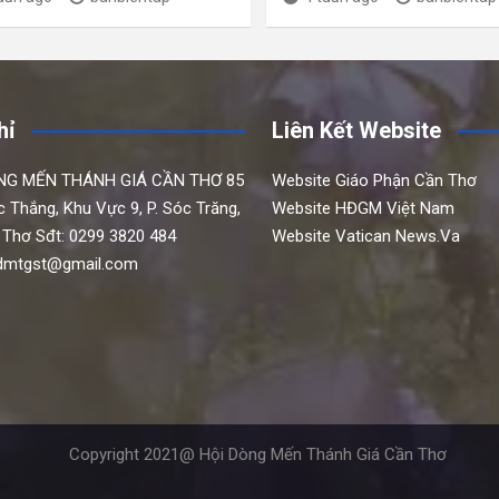
hỉ
Liên Kết Website
NG MẾN THÁNH GIÁ CẦN THƠ
85
Website Giáo Phận Cần Thơ
c Thắng,
Khu Vực 9, P. Sóc Trăng,
Website HĐGM Việt Nam
 Thơ
Sđt: 0299 3820 484
Website Vatican News.Va
hdmtgst@gmail.com
Copyright 2021@ Hội Dòng Mến Thánh Giá Cần Thơ