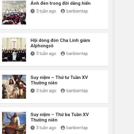
Ánh đèn trong đời dâng hiến
3 tuần ago
banbientap
Hội dòng đón Cha Linh giám
Alphongsô
3 tuần ago
banbientap
Suy niệm – Thứ tư Tuần XV
Thường niên
3 tuần ago
banbientap
Suy niệm – Thứ ba Tuần XV
Thường niên
3 tuần ago
banbientap