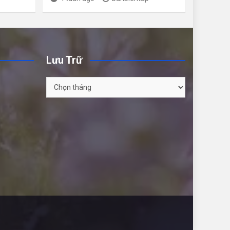
Lưu Trữ
Lưu
Trữ