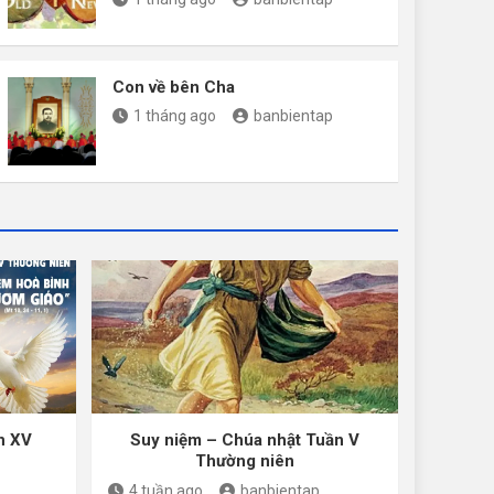
Con về bên Cha
1 tháng ago
banbientap
n XV
Suy niệm – Chúa nhật Tuần V
Thường niên
4 tuần ago
banbientap