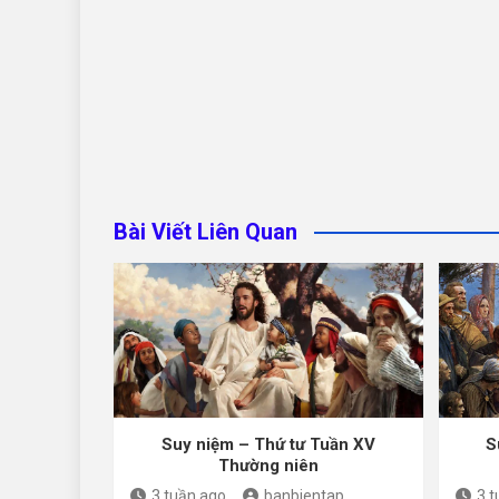
Bài Viết Liên Quan
Suy niệm – Thứ tư Tuần XV
S
Thường niên
3 tuần ago
banbientap
3 