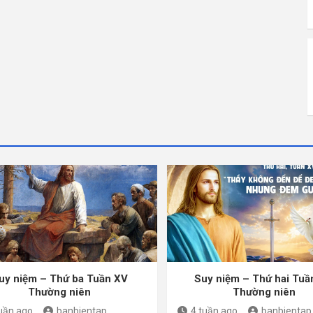
uy niệm – Thứ ba Tuần XV
Suy niệm – Thứ hai Tuầ
Thường niên
Thường niên
tuần ago
banbientap
4 tuần ago
banbientap