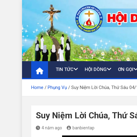
Skip
to
content
TIN TỨC
HỘI DÒNG
ƠN GỌI
Home
Phụng Vụ
Suy Niệm Lời Chúa, Thứ Sáu 04
Suy Niệm Lời Chúa, Thứ S
4 năm ago
banbientap