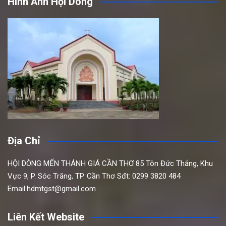
Hình Ảnh Hội Dòng
Địa Chỉ
HỘI DÒNG MẾN THÁNH GIÁ CẦN THƠ
85 Tôn Đức Thắng,
Khu
Vực 9, P. Sóc Trăng, TP. Cần Thơ
Sđt: 0299 3820 484
Email:hdmtgst@gmail.com
Liên Kết Website