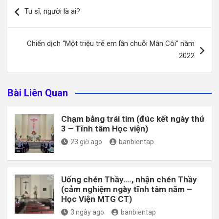
Điều
Tu sĩ, người là ai?
hướng
bài
Chiến dịch “Một triệu trẻ em lần chuỗi Mân Côi” năm
viết
2022
Bài Liên Quan
Chạm bằng trái tim (đúc kết ngày thứ
3 – Tĩnh tâm Học viện)
23 giờ ago
banbientap
Uống chén Thầy…., nhận chén Thầy
(cảm nghiệm ngày tĩnh tâm năm –
Học Viện MTG CT)
3 ngày ago
banbientap