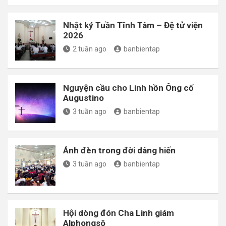
Nhật ký Tuần Tĩnh Tâm – Đệ tử viện
2026
2 tuần ago
banbientap
Nguyện cầu cho Linh hồn Ông cố
Augustino
3 tuần ago
banbientap
Ánh đèn trong đời dâng hiến
3 tuần ago
banbientap
Hội dòng đón Cha Linh giám
Alphongsô