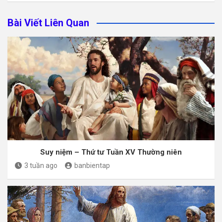
Bài Viết Liên Quan
Suy niệm – Thứ tư Tuần XV Thường niên
3 tuần ago
banbientap