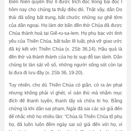
Biên Niên quyển thứ II được trích đọc trong bài đọc I
hôm nay cho chúng ta thấy điều đó. Thật vậy, dân Do
thái đã sống bất trung, bắt chước những sự ghê tởm
của dân ngoại. Họ làm dơ bẩn đền thờ Chúa đã được
Chúa thánh hoá tại Giê-ru-sa-lem. Họ phụ bạc với tình
yêu của Thiên Chúa, bất tuân lề luật, phá vỡ giao ước
đã ký kết với Thiên Chúa (x. 2Sb 36,14). Hậu quả là
đền thờ và thành thánh của họ bị sụp đỗ tan tành. Dân
chúng bị tàn sát vô số, những người sống sót còn lại
bị đưa đi lưu đầy (x. 2Sb 36, 19-20).
Tuy nhiên, cho dù Thiên Chúa có giận, có ra án phạt
nhưng không phải vì ghét, vì oán thù mà nhằm mục
đích để thanh luyện, thanh tẩy và chữa trị họ. Bằng
chứng là khi dân sai phạm, Ngài đã sai các sứ giả đến
để nhắc nhở họ nhiều lần: “Chúa là Thiên Chúa tổ phụ
họ, đã luôn luôn đêm ngày sai sứ giả đến với họ, vì