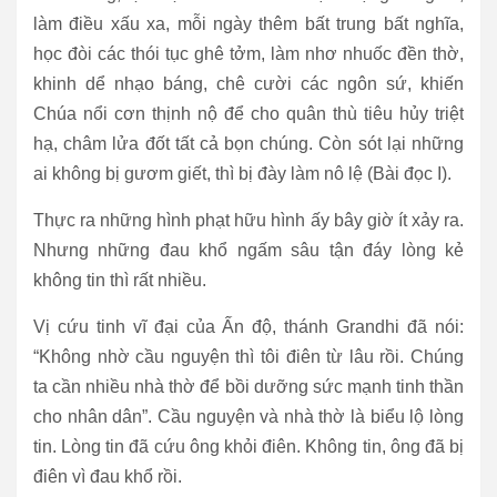
làm điều xấu xa, mỗi ngày thêm bất trung bất nghĩa,
học đòi các thói tục ghê tởm, làm nhơ nhuốc đền thờ,
khinh dể nhạo báng, chê cười các ngôn sứ, khiến
Chúa nổi cơn thịnh nộ để cho quân thù tiêu hủy triệt
hạ, châm lửa đốt tất cả bọn chúng. Còn sót lại những
ai không bị gươm giết, thì bị đày làm nô lệ (Bài đọc I).
Thực ra những hình phạt hữu hình ấy bây giờ ít xảy ra.
Nhưng những đau khổ ngấm sâu tận đáy lòng kẻ
không tin thì rất nhiều.
Vị cứu tinh vĩ đại của Ấn độ, thánh Grandhi đã nói:
“Không nhờ cầu nguyện thì tôi điên từ lâu rồi. Chúng
ta cần nhiều nhà thờ để bồi dưỡng sức mạnh tinh thần
cho nhân dân”. Cầu nguyện và nhà thờ là biểu lộ lòng
tin. Lòng tin đã cứu ông khỏi điên. Không tin, ông đã bị
điên vì đau khổ rồi.