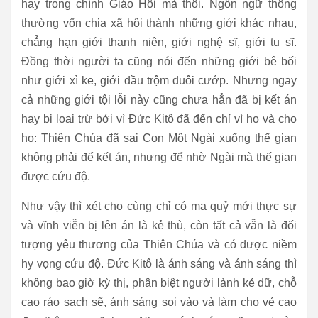
hay trong chính Giáo Hội mà thôi. Ngôn ngữ thông
thường vốn chia xã hội thành những giới khác nhau,
chẳng hạn giới thanh niên, giới nghệ sĩ, giới tu sĩ.
Đồng thời người ta cũng nói đến những giới bê bối
như giới xì ke, giới đầu trộm đuôi cướp. Nhưng ngay
cả những giới tội lỗi này cũng chưa hẳn đã bị kết án
hay bị loại trừ bởi vì Đức Kitô đã đến chỉ vì họ và cho
họ: Thiên Chúa đã sai Con Một Ngài xuống thế gian
không phải để kết án, nhưng để nhờ Ngài mà thế gian
được cứu độ.
Như vậy thì xét cho cùng chỉ có ma quỷ mới thực sự
và vĩnh viễn bị lên án là kẻ thù, còn tất cả vẫn là đối
tượng yêu thương của Thiên Chúa và có được niềm
hy vọng cứu độ. Đức Kitô là ánh sáng và ánh sáng thì
không bao giờ kỳ thị, phân biệt người lành kẻ dữ, chỗ
cao ráo sạch sẽ, ánh sáng soi vào và làm cho vẻ cao