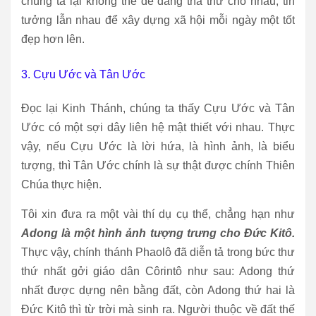
chúng ta lại không thể dễ dàng tha thứ cho nhau, tin
tưởng lẫn nhau để xây dựng xã hội mỗi ngày một tốt
đẹp hơn lên.
3. Cựu Ước và Tân Ước
Đọc lại Kinh Thánh, chúng ta thấy Cựu Ước và Tân
Ước có một sợi dây liên hệ mật thiết với nhau. Thực
vậy, nếu Cựu Ước là lời hứa, là hình ảnh, là biểu
tượng, thì Tân Ước chính là sự thật được chính Thiên
Chúa thực hiện.
Tôi xin đưa ra một vài thí dụ cụ thể, chẳng hạn như
Adong là một hình ảnh tượng trưng cho Đức Kitô.
Thực vậy, chính thánh Phaolô đã diễn tả trong bức thư
thứ nhất gởi giáo dân Côrintô như sau: Adong thứ
nhất được dựng nên bằng đất, còn Adong thứ hai là
Đức Kitô thì từ trời mà sinh ra. Người thuộc về đất thế