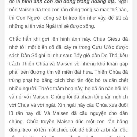
đó là
hình ảnh con rắn đồng trong hoang địa
. Ngài
nói: Maisen đã treo con rắn đồng trong sa mạc thế nào,
thì Con Người cũng sẽ bị treo lên như vậy, để tất cả
những ai tin vào Ngài thì sẽ được sống.
Chắc hẳn khi gợi lên hình ảnh này, Chúa Giêsu đã
nhớ tới một biến cố đã xảy ra trong Cựu Ước được
sách Dân Số ghi lại như sau: Bấy giờ dân Do Thái kêu
trách Thiên Chúa và Maisen về những khó khăn gặp
phải trên đường tìm về miền đất hứa. Thiên Chúa đã
trừng phạt họ bằng cách cho rắn độc bò ra cắn chết
nhiều người. Trước thảm hoạ này, họ đã ăn năn hối lỗi
và nói với Maisen: Chúng tôi đã phạm tội phản nghịch
với Chúa và với ngài. Xin ngài hãy cầu Chúa xua đuổi
lũ rắn nay đi. Và Maisen đã cầu nguyện cho dân
chúng. Chúa truyền Maisen đúc một con rắn bằng
đồng, treo nó lên một chiếc cột, để bất cứ ai bị rắn độc