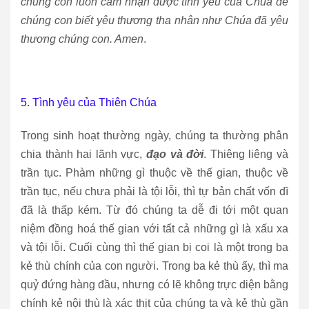
chúng con luôn cảm nhận được tình yêu của Chúa để
chúng con biết yêu thương tha nhân như Chúa đã yêu
thương chúng con. Amen
.
5. Tình yêu của Thiên Chúa
Trong sinh hoạt thường ngày, chúng ta thường phân
chia thành hai lãnh vực,
đạo và đời
. Thiêng liêng và
trần tục. Phàm những gì thuộc về thế gian, thuộc về
trần tục, nếu chưa phải là tội lỗi, thì tự bản chất vốn dĩ
đã là thấp kém. Từ đó chúng ta dễ đi tới một quan
niệm đồng hoá thế gian với tất cả những gì là xấu xa
và tội lỗi. Cuối cùng thì thế gian bị coi là một trong ba
kẻ thù chính của con người. Trong ba kẻ thù ấy, thì ma
quỷ đứng hàng đầu, nhưng có lẽ không trực diện bằng
chính kẻ nội thù là xác thịt của chúng ta và kẻ thù gần