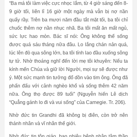
“Ba má tôi làm việc cực nhọc lắm, từ 4 giờ sáng đến 8-
9 giờ tối, liên lỉ 16 giờ một ngày mà vẫn bị nợ nần
quấy rầy. Trên ba mươi năm đầu tắt mặt tối, ba tôi chỉ
chuốc thêm nợ nần nhục nhã. Ba tôi mất ăn mất ngủ,
sức lực hao mòn. Bác sĩ nói: Ông không thể sống
được quá sáu tháng nữa đâu. Lo lắng chán nản quá,
lúc lên đò qua sông lớn, ba tôi tính lao đầu xuống sông
tự tử. Nhờ thoáng nghĩ đến lời mẹ tôi khuyên: Nếu ta
kính mến Chúa và giữ lời Người, mọi sự sẽ được như
ý. Một sức mạnh tin tưởng đổ dồn vào tim ông. Ông đã
phấn đấu với cảnh nghèo khổ và sống thêm 42 năm
nữa. Ông thọ được 89 tuổi” (Nguyễn hiến Lê dịch
“Quẳng gánh lo đi và vui sống” của Carnegie. Tr. 206).
Nhờ đức tin Grandhi đã không bị điên, còn trở nên
thánh nhân và vĩ nhân thế giới.
Nhờ đức tin tôn giáo, bao nhiêu bệnh nhân tâm thần