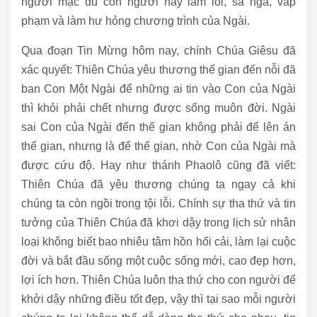
người mặc dù con người hay lầm lỗi, sa ngã, vấp
phạm và làm hư hỏng chương trình của Ngài.
Qua đoạn Tin Mừng hôm nay, chính Chúa Giêsu đã
xác quyết: Thiên Chúa yêu thương thế gian đến nỗi đã
ban Con Một Ngài để những ai tin vào Con của Ngài
thì khỏi phải chết nhưng được sống muôn đời. Ngài
sai Con của Ngài đến thế gian không phải để lên án
thế gian, nhưng là để thế gian, nhờ Con của Ngài mà
được cứu độ. Hay như thánh Phaolô cũng đã viết:
Thiên Chúa đã yêu thương chúng ta ngay cả khi
chúng ta còn ngồi trong tội lỗi. Chính sự tha thứ và tin
tưởng của Thiên Chúa đã khơi dậy trong lịch sử nhân
loại không biết bao nhiêu tâm hồn hối cải, làm lại cuộc
đời và bắt đầu sống một cuộc sống mới, cao đẹp hơn,
lợi ích hơn. Thiên Chúa luôn tha thứ cho con người để
khởi dậy những điều tốt đẹp, vậy thì tại sao mỗi người