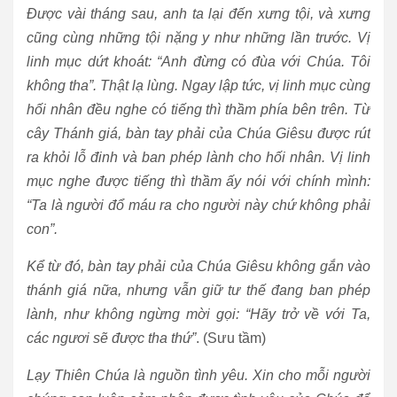
Được vài tháng sau, anh ta lại đến xưng tội, và xưng
cũng cùng những tội nặng y như những lần trước. Vị
linh mục dứt khoát: “Anh đừng có đùa với Chúa. Tôi
không tha”. Thật lạ lùng. Ngay lập tức, vị linh mục cùng
hối nhân đều nghe có tiếng thì thầm phía bên trên. Từ
cây Thánh giá, bàn tay phải của Chúa Giêsu được rút
ra khỏi lỗ đinh và ban phép lành cho hối nhân. Vị linh
mục nghe được tiếng thì thầm ấy nói với chính mình:
“Ta là người đổ máu ra cho người này chứ không phải
con”.
Kể từ đó, bàn tay phải của Chúa Giêsu không gắn vào
thánh giá nữa, nhưng vẫn giữ tư thế đang ban phép
lành, như không ngừng mời gọi: “Hãy trở về với Ta,
các ngươi sẽ được tha thứ”
. (Sưu tầm)
Lạy Thiên Chúa là nguồn tình yêu. Xin cho mỗi người