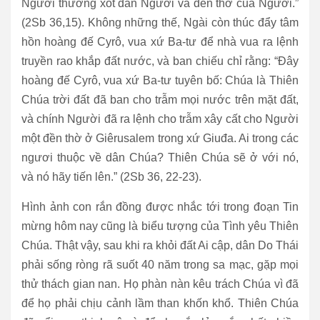
Người thương xót dân Người và đền thờ của Người.”
(2Sb 36,15). Không những thế, Ngài còn thúc đẩy tâm
hồn hoàng đế Cyrô, vua xứ Ba-tư để nhà vua ra lệnh
truyền rao khắp đất nước, và ban chiếu chỉ rằng: “Ðây
hoàng đế Cyrô, vua xứ Ba-tư tuyên bố: Chúa là Thiên
Chúa trời đất đã ban cho trẫm mọi nước trên mặt đất,
và chính Người đã ra lệnh cho trẫm xây cất cho Người
một đền thờ ở Giêrusalem trong xứ Giuđa. Ai trong các
ngươi thuộc về dân Chúa? Thiên Chúa sẽ ở với nó,
và nó hãy tiến lên.” (2Sb 36, 22-23).
Hình ảnh con rắn đồng được nhắc tới trong đoạn Tin
mừng hôm nay cũng là biểu tượng của Tình yêu Thiên
Chúa. Thật vậy, sau khi ra khỏi đất Ai cập, dân Do Thái
phải sống ròng rã suốt 40 năm trong sa mạc, gặp mọi
thử thách gian nan. Họ phàn nàn kêu trách Chúa vì đã
để họ phải chịu cảnh lầm than khốn khổ. Thiên Chúa