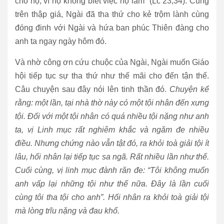
cho họ, vì họ không biết việc họ làm” (Lc 23,34). Cũng
trên thập giá, Ngài đã tha thứ cho kẻ trộm lành cùng
đóng đinh với Ngài và hứa ban phúc Thiên đàng cho
anh ta ngay ngày hôm đó.
Và nhờ công ơn cứu chuộc của Ngài, Ngài muốn Giáo
hội tiếp tục sự tha thứ như thế mãi cho đến tận thế.
Câu chuyện sau đây nói lên tinh thần đó.
Chuyện kể
rằng: một lần, tại nhà thờ này có một tội nhân đến xưng
tội. Đối với một tội nhân có quá nhiều tội nặng như anh
ta, vị Linh mục rất nghiêm khắc và ngăm đe nhiều
điều. Nhưng chứng nào vẫn tật đó, ra khỏi toà giải tội ít
lâu, hối nhân lại tiếp tục sa ngã. Rất nhiều lần như thế.
Cuối cùng, vị linh mục đành răn đe: “Tôi không muốn
anh vấp lại những tội như thế nữa. Đây là lần cuối
cùng tôi tha tội cho anh”. Hối nhân ra khỏi toà giải tội
mà lòng trĩu nặng và đau khổ.