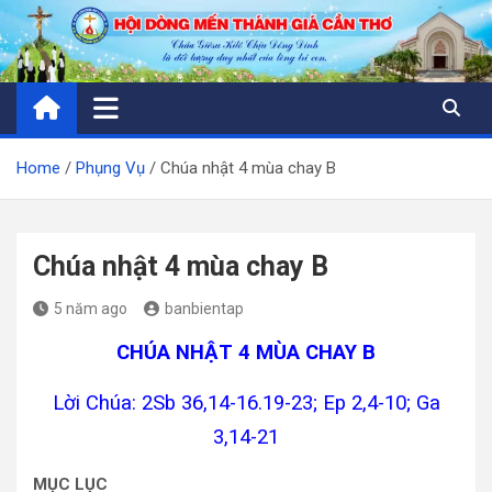
Skip
to
content
Home
Phụng Vụ
Chúa nhật 4 mùa chay B
Chúa nhật 4 mùa chay B
5 năm ago
banbientap
CHÚA NHẬT 4 MÙA CHAY B
Lời Chúa: 2Sb 36,14-16.19-23; Ep 2,4-10; Ga
3,14-21
MỤC LỤC