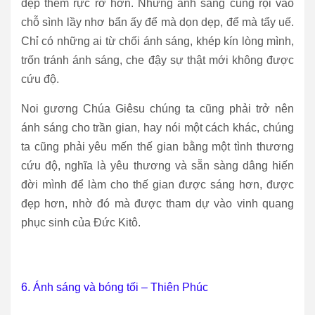
đẹp thêm rực rỡ hơn. Nhưng ánh sáng cũng rọi vào
chỗ sình lầy nhơ bẩn ấy để mà dọn dẹp, để mà tẩy uế.
Chỉ có những ai từ chối ánh sáng, khép kín lòng mình,
trốn tránh ánh sáng, che đậy sự thật mới không được
cứu độ.
Noi gương Chúa Giêsu chúng ta cũng phải trở nên
ánh sáng cho trần gian, hay nói một cách khác, chúng
ta cũng phải yêu mến thế gian bằng một tình thương
cứu độ, nghĩa là yêu thương và sẵn sàng dâng hiến
đời mình để làm cho thế gian được sáng hơn, được
đẹp hơn, nhờ đó mà được tham dự vào vinh quang
phục sinh của Đức Kitô.
6. Ánh sáng và bóng tối – Thiên Phúc