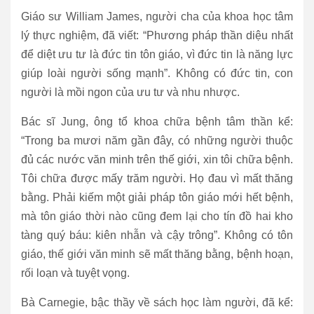
Giáo sư William James, người cha của khoa học tâm
lý thực nghiệm, đã viết: “Phương pháp thần diệu nhất
để diệt ưu tư là đức tin tôn giáo, vì đức tin là năng lực
giúp loài người sống mạnh”. Không có đức tin, con
người là mồi ngon của ưu tư và nhu nhược.
Bác sĩ Jung, ông tổ khoa chữa bệnh tâm thần kể:
“Trong ba mươi năm gần đây, có những người thuộc
đủ các nước văn minh trên thế giới, xin tôi chữa bệnh.
Tôi chữa được mấy trăm người. Họ đau vì mất thăng
bằng. Phải kiếm một giải pháp tôn giáo mới hết bệnh,
mà tôn giáo thời nào cũng đem lại cho tín đồ hai kho
tàng quý báu: kiên nhẫn và cậy trông”. Không có tôn
giáo, thế giới văn minh sẽ mất thăng bằng, bệnh hoạn,
rối loạn và tuyệt vọng.
Bà Carnegie, bậc thầy về sách học làm người, đã kể: