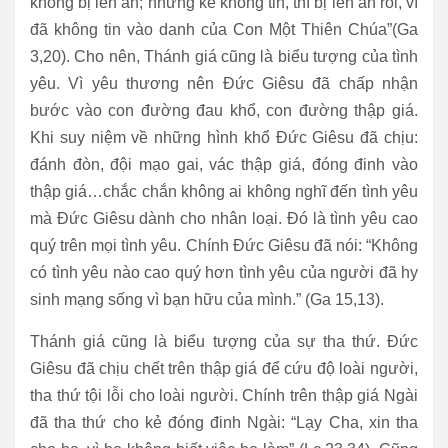
không bị lên án; nhưng kẻ không tin, thì bị lên án rồi, vì
đã không tin vào danh của Con Một Thiên Chúa”(Ga
3,20). Cho nên, Thánh giá cũng là biểu tượng của tình
yêu. Vì yêu thương nên Đức Giêsu đã chấp nhận
bước vào con đường đau khổ, con đường thập giá.
Khi suy niệm về những hình khổ Đức Giêsu đã chịu:
đánh đòn, đội mạo gai, vác thập giá, đóng đinh vào
thập giá…chắc chắn không ai không nghĩ đến tình yêu
mà Đức Giêsu dành cho nhân loại. Đó là tình yêu cao
quý trên mọi tình yêu. Chính Đức Giêsu đã nói: “Không
có tình yêu nào cao quý hơn tình yêu của người đã hy
sinh mạng sống vì bạn hữu của mình.” (Ga 15,13).
Thánh giá cũng là biểu tượng của sự tha thứ. Đức
Giêsu đã chịu chết trên thập giá để cứu độ loài người,
tha thứ tội lỗi cho loài người. Chính trên thập giá Ngài
đã tha thứ cho kẻ đóng đinh Ngài: “Lạy Cha, xin tha