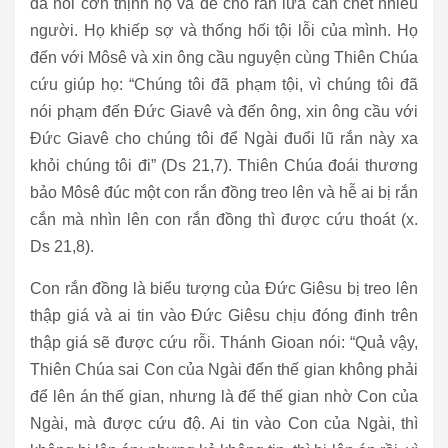
đã nổi cơn thịnh nộ và để cho rắn lửa cắn chết nhiều
người. Họ khiếp sợ và thống hối tội lỗi của mình. Họ
đến với Môsê và xin ông cầu nguyện cùng Thiên Chúa
cứu giúp họ: “Chúng tôi đã phạm tội, vì chúng tôi đã
nói phạm đến Đức Giavê và đến ông, xin ông cầu với
Đức Giavê cho chúng tôi để Ngài đuổi lũ rắn này xa
khỏi chúng tôi đi” (Ds 21,7). Thiên Chúa đoái thương
bảo Môsê đúc một con rắn đồng treo lên và hễ ai bị rắn
cắn mà nhìn lên con rắn đồng thì được cứu thoát (x.
Ds 21,8).
Con rắn đồng là biểu tượng của Đức Giêsu bị treo lên
thập giá và ai tin vào Đức Giêsu chịu đóng đinh trên
thập giá sẽ được cứu rỗi. Thánh Gioan nói: “Quả vậy,
Thiên Chúa sai Con của Ngài đến thế gian không phải
để lên án thế gian, nhưng là để thế gian nhờ Con của
Ngài, mà được cứu độ. Ai tin vào Con của Ngài, thì