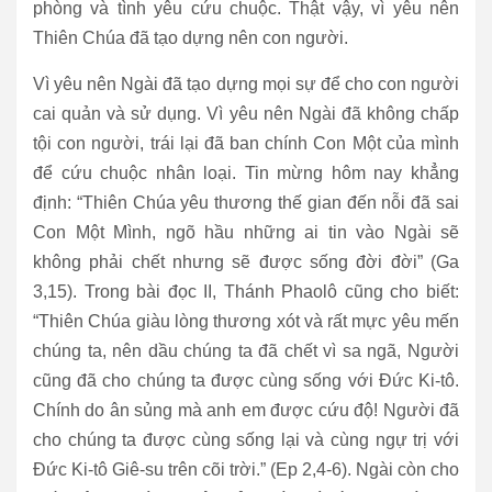
phòng và tình yêu cứu chuộc. Thật vậy, vì yêu nên
Thiên Chúa đã tạo dựng nên con người.
Vì yêu nên Ngài đã tạo dựng mọi sự để cho con người
cai quản và sử dụng. Vì yêu nên Ngài đã không chấp
tội con người, trái lại đã ban chính Con Một của mình
để cứu chuộc nhân loại. Tin mừng hôm nay khẳng
định: “Thiên Chúa yêu thương thế gian đến nỗi đã sai
Con Một Mình, ngõ hầu những ai tin vào Ngài sẽ
không phải chết nhưng sẽ được sống đời đời” (Ga
3,15). Trong bài đọc II, Thánh Phaolô cũng cho biết:
“Thiên Chúa giàu lòng thương xót và rất mực yêu mến
chúng ta, nên dầu chúng ta đã chết vì sa ngã, Người
cũng đã cho chúng ta được cùng sống với Đức Ki-tô.
Chính do ân sủng mà anh em được cứu độ! Người đã
cho chúng ta được cùng sống lại và cùng ngự trị với
Đức Ki-tô Giê-su trên cõi trời.” (Ep 2,4-6). Ngài còn cho