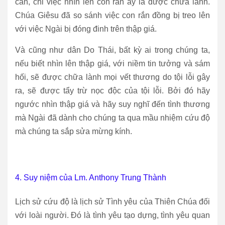
cắn, chỉ việc nhìn lên con rắn ấy là được chữa lành.
Chúa Giêsu đã so sánh việc con rắn đồng bị treo lên
với việc Ngài bị đóng đinh trên thập giá.
Và cũng như dân Do Thái, bất kỳ ai trong chúng ta,
nếu biết nhìn lên thập giá, với niềm tin tưởng và sám
hối, sẽ được chữa lành mọi vết thương do tội lỗi gây
ra, sẽ được tẩy trừ nọc độc của tội lỗi. Bởi đó hãy
ngước nhìn thập giá và hãy suy nghĩ đến tình thương
mà Ngài đã dành cho chúng ta qua mầu nhiệm cứu độ
mà chúng ta sắp sửa mừng kính.
4. Suy niệm của Lm. Anthony Trung Thành
Lịch sử cứu độ là lịch sử Tình yêu của Thiên Chúa đối
với loài người. Đó là tình yêu tạo dựng, tình yêu quan