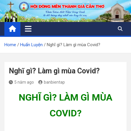
Skip
to
content
Home
Huấn Luyện
Nghĩ gì? Làm gì mùa Covid?
Nghĩ gì? Làm gì mùa Covid?
5 năm ago
banbientap
NGHĨ GÌ? LÀM GÌ MÙA
COVID?