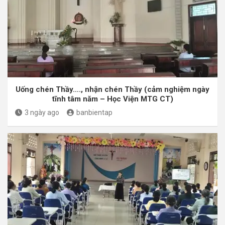
Uống chén Thầy…., nhận chén Thầy (cảm nghiệm ngày
tĩnh tâm năm – Học Viện MTG CT)
3 ngày ago
banbientap