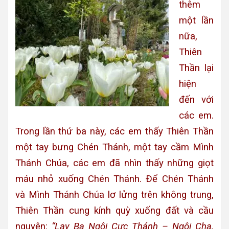
thêm
một lần
nữa,
Thiên
Thần lại
hiện
đến với
các em.
Trong lần thứ ba này, các em thấy Thiên Thần
một tay bưng Chén Thánh, một tay cầm Mình
Thánh Chúa, các em đã nhìn thấy những giọt
máu nhỏ xuống Chén Thánh. Ðể Chén Thánh
và Mình Thánh Chúa lơ lửng trên không trung,
Thiên Thần cung kính quỳ xuống đất và cầu
nguyện:
“Lạy Ba Ngôi Cực Thánh – Ngôi Cha,