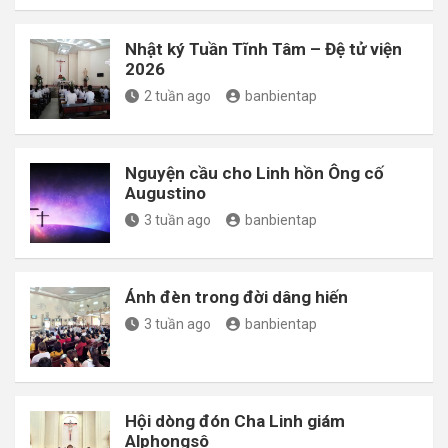
Nhật ký Tuần Tĩnh Tâm – Đệ tử viện
2026
2 tuần ago
banbientap
Nguyện cầu cho Linh hồn Ông cố
Augustino
3 tuần ago
banbientap
Ánh đèn trong đời dâng hiến
3 tuần ago
banbientap
Hội dòng đón Cha Linh giám
Alphongsô