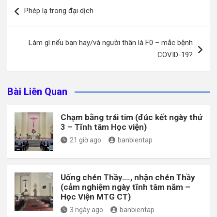
Điều
Phép lạ trong đại dịch
hướng
bài
Làm gì nếu bạn hay/và người thân là F0 – mắc bệnh
viết
COVID-19?
Bài Liên Quan
Chạm bằng trái tim (đúc kết ngày thứ
3 – Tĩnh tâm Học viện)
21 giờ ago
banbientap
Uống chén Thầy…., nhận chén Thầy
(cảm nghiệm ngày tĩnh tâm năm –
Học Viện MTG CT)
3 ngày ago
banbientap