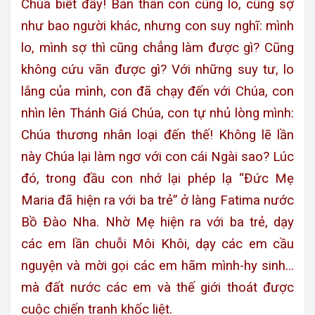
Chúa biết đấy! Bản thân con cũng lo, cũng sợ
như bao người khác, nhưng con suy nghĩ: mình
lo, mình sợ thì cũng chẳng làm được gì? Cũng
không cứu vãn được gì? Với những suy tư, lo
lắng của mình, con đã chạy đến với Chúa, con
nhìn lên Thánh Giá Chúa, con tự nhủ lòng mình:
Chúa thương nhân loại đến thế! Không lẽ lần
này Chúa lại làm ngơ với con cái Ngài sao? Lúc
đó, trong đầu con nhớ lại phép lạ “Đức Mẹ
Maria đã hiện ra với ba trẻ” ở làng Fatima nước
Bồ Ðào Nha. Nhờ Mẹ hiện ra với ba trẻ, dạy
các em lần chuỗi Môi Khôi, dạy các em cầu
nguyện và mời gọi các em hãm mình-hy sinh…
mà đất nước các em và thế giới thoát được
cuộc chiến tranh khốc liệt.