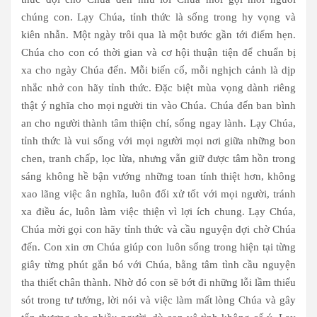
chúng con. Lạy Chúa, tỉnh thức là sống trong hy vọng và
kiên nhẫn. Một ngày trôi qua là một bước gần tới điểm hẹn.
Chúa cho con có thời gian và cơ hội thuận tiện để chuẩn bị
xa cho ngày Chúa đến. Mỗi biến cố, mỗi nghịch cảnh là dịp
nhắc nhở con hãy tỉnh thức. Đặc biệt mùa vọng dành riêng
thật ý nghĩa cho mọi người tin vào Chúa. Chúa đến ban bình
an cho người thành tâm thiện chí, sống ngay lành. Lạy Chúa,
tỉnh thức là vui sống với mọi người mọi nơi giữa những bon
chen, tranh chấp, lọc lừa, nhưng vẫn giữ được tâm hồn trong
sáng không hề bận vướng những toan tính thiệt hơn, không
xao lãng việc ân nghĩa, luôn đối xử tốt với mọi người, tránh
xa điều ác, luôn làm việc thiện vì lợi ích chung. Lạy Chúa,
Chúa mời gọi con hãy tỉnh thức và cầu nguyện đợi chờ Chúa
đến. Con xin ơn Chúa giúp con luôn sống trong hiện tại từng
giây từng phút gắn bó với Chúa, bằng tâm tình cầu nguyện
tha thiết chân thành. Nhờ đó con sẽ bớt đi những lỗi lầm thiếu
sót trong tư tưởng, lời nói và việc làm mất lòng Chúa và gây