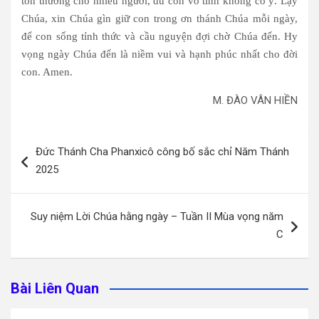
tổn thương cho nhiều người, dù con vô tình không cố ý. Lạy
Chúa, xin Chúa gìn giữ con trong ơn thánh Chúa mỗi ngày,
để con sống tỉnh thức và cầu nguyện đợi chờ Chúa đến. Hy
vọng ngày Chúa đến là niềm vui và hạnh phúc nhất cho đời
con. Amen.
M. ĐÀO VÂN HIỀN
Điều
Đức Thánh Cha Phanxicô công bố sắc chỉ Năm Thánh
hướng
2025
bài
viết
Suy niệm Lời Chúa hằng ngày – Tuần II Mùa vọng năm
C
Bài Liên Quan