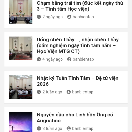
Chạm bằng trái tim (đúc kết ngày thứ
3 – Tĩnh tâm Học viện)
2 ngày ago
banbientap
Uống chén Thầy…., nhận chén Thầy
(cảm nghiệm ngày tĩnh tâm năm –
Học Viện MTG CT)
4 ngày ago
banbientap
Nhật ký Tuần Tĩnh Tâm – Đệ tử viện
2026
2 tuần ago
banbientap
Nguyện cầu cho Linh hồn Ông cố
Augustino
3 tuần ago
banbientap