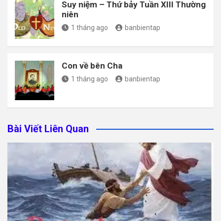
Suy niệm – Thứ bảy Tuần XIII Thường
niên
1 tháng ago
banbientap
Con về bên Cha
1 tháng ago
banbientap
Bài Viết Liên Quan