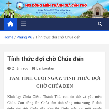
Skip
to
content
Home
Phụng Vụ
Tỉnh thức đợi chờ Chúa đến
Tỉnh thức đợi chờ Chúa đến
2 năm ago
banbientap
TÂM TÌNH CUỐI NGÀY: TỈNH THỨC ĐỢI
CHỜ CHÚA ĐẾN
Kính lạy Chúa Giêsu Thánh Thể, con tin thờ và yêu mến
Chúa. Con dâng lên Chúa tâm tình sống mùa vọng là tỉnh
thức đợi chờ Chúa đến như lời Chúa mời gọi mỗi người