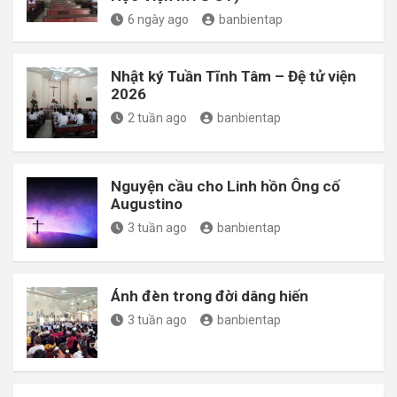
6 ngày ago
banbientap
Nhật ký Tuần Tĩnh Tâm – Đệ tử viện
2026
2 tuần ago
banbientap
Nguyện cầu cho Linh hồn Ông cố
Augustino
3 tuần ago
banbientap
Ánh đèn trong đời dâng hiến
3 tuần ago
banbientap