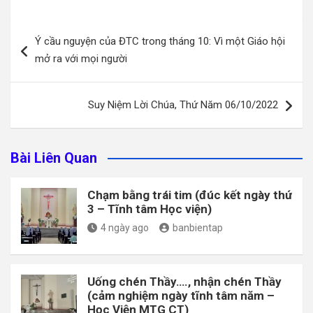
Điều
Ý cầu nguyện của ĐTC trong tháng 10: Vì một Giáo hội
hướng
mở ra với mọi người
bài
viết
Suy Niệm Lời Chúa, Thứ Năm 06/10/2022
Bài Liên Quan
Chạm bằng trái tim (đúc kết ngày thứ
3 – Tĩnh tâm Học viện)
4 ngày ago
banbientap
Uống chén Thầy…., nhận chén Thầy
(cảm nghiệm ngày tĩnh tâm năm –
Học Viện MTG CT)