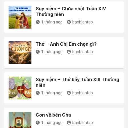
Suy niệm – Chúa nhật Tuần XIV
Thường niên
1 tháng ago
banbientap
Thơ – Anh Chị Em chọn gì?
1 tháng ago
banbientap
Suy niệm – Thứ bảy Tuần XIII Thường
niên
1 tháng ago
banbientap
Con về bên Cha
1 tháng ago
banbientap