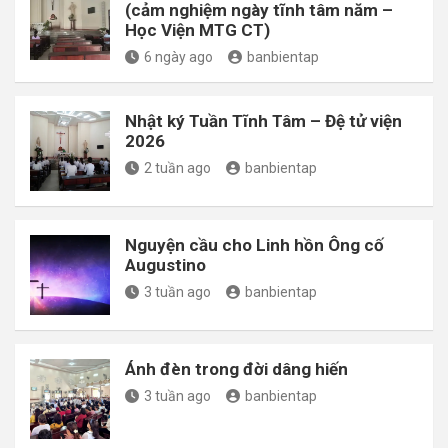
(cảm nghiệm ngày tĩnh tâm năm –
Học Viện MTG CT)
6 ngày ago
banbientap
Nhật ký Tuần Tĩnh Tâm – Đệ tử viện
2026
2 tuần ago
banbientap
Nguyện cầu cho Linh hồn Ông cố
Augustino
3 tuần ago
banbientap
Ánh đèn trong đời dâng hiến
3 tuần ago
banbientap