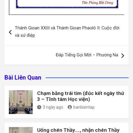
Điều
Thánh Gioan XXIII và Thánh Gioan Phaolô II: Cuộc đời
hướng
và sứ điệp
bài
viết
Đáp Tiếng Gọi Mời – Phương Na
Bài Liên Quan
Chạm bằng trái tim (đúc kết ngày thứ
3 – Tĩnh tâm Học viện)
3 ngày ago
banbientap
Uống chén Thầy…., nhận chén Thầy