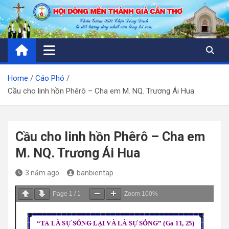
Skip
to
content
Home
Cáo Phó
Cầu cho linh hồn Phêrô – Cha em M. NQ. Trương Ái Hua
Cầu cho linh hồn Phêrô – Cha em
M. NQ. Trương Ái Hua
3 năm ago
banbientap
Page
1
/
1
Zoom
100%