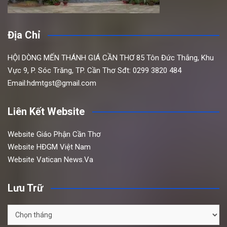
Địa Chỉ
HỘI DÒNG MẾN THÁNH GIÁ CẦN THƠ
85 Tôn Đức Thắng,
Khu
Vực 9, P. Sóc Trăng, TP. Cần Thơ
Sđt: 0299 3820 484
Email:hdmtgst@gmail.com
Liên Kết Website
Website Giáo Phận Cần Thơ
Website HĐGM Việt Nam
Website Vatican News.Va
Lưu Trữ
Lưu
Trữ