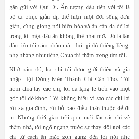
gần gũi với Quí Dì. Ấn tượng đầu tiên với tôi là
bộ tu phục giản dị, thể hiện một đời sống đơn
giản, cùng giọng nói hiền hòa và ân cần đã để lại
trong tôi một dấu ấn không thể phai mờ. Đó là lần
đầu tiên tôi cảm nhận một chút gì đó thiêng liêng,
nhẹ nhàng như tiếng Chúa thì thầm trong tim tôi.
Nhớ năm đó, hai chị tôi được giới thiệu và gia
nhập Hội Dòng Mến Thánh Giá Cần Thơ. Tối
hôm chia tay các chị, tôi đã lặng lẽ trốn vào một
góc tối để khóc. Tôi không hiểu vì sao các chị lại
rời xa gia đình, rời bỏ bao điều thân thuộc để đi
tu. Nhưng thời gian trôi qua, mỗi lần các chị về
thăm nhà, tôi ngỡ ngàng trước sự thay đổi nơi các
chị từ cách ăn mặc gọn gàng đến lời nói nhẹ