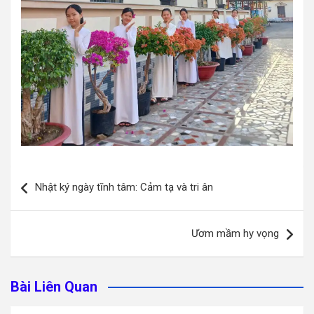
Điều
Nhật ký ngày tĩnh tâm: Cảm tạ và tri ân
hướng
bài
Ươm mầm hy vọng
viết
Bài Liên Quan