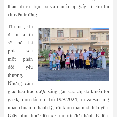
thầm đi rút học bạ và chuẩn bị giấy tờ cho tôi
chuyển trường.
Tôi biết, khi
đi tu là tôi
sẽ bỏ lại
phía sau
một phần
đời yêu
thương.
Nhưng cảm
giác háo hức được sống gần các chị đã khiến tôi
gác lại mọi đắn đo. Tối 19/8/2024, tôi và Ba cùng
nhau chuẩn bị hành lý, rời khỏi mái nhà thân yêu.
Giây phút bước lên xe, mẹ tôi đưa hành lý lên,