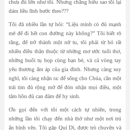
chưa đủ lớn như tôi. Nhưng chẳng hiểu sao tôi lại
dám liều lĩnh bước theo???
Tôi đã nhiều lần tự hỏi: “Liệu mình có đủ mạnh
mẽ để đi hết con đường này không?” Tôi biết rõ
rằng, để trở thành một nữ tu, tôi phải từ bỏ rất
nhiều điều thân thuộc từ những mơ ước tuổi thơ,
những buổi tụ họp cùng bạn bè, và cả vòng tay
yêu thương ấm áp của gia đình. Nhưng càng suy
nghĩ, tôi càng nhận ra: để sống cho Chúa, cần một
trái tim đủ rộng mở để đón nhận mọi điều, một
tâm hồn đủ can đảm để hy sinh.
Ơn gọi đến với tôi một cách tự nhiên, trong
những lần tôi chạy đến nhà thờ như một nơi trú
ẩn bình yên. Tôi gặp Quí Dì, được trò chuyện và