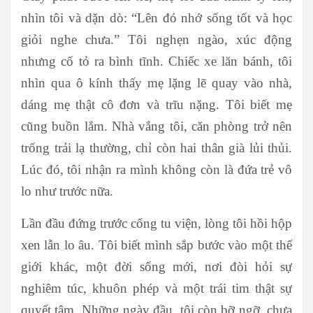
nhìn tôi và dặn dò: “Lên đó nhớ sống tốt và học
giỏi nghe chưa.” Tôi nghẹn ngào, xúc động
nhưng cố tỏ ra bình tĩnh. Chiếc xe lăn bánh, tôi
nhìn qua ô kính thấy mẹ lặng lẽ quay vào nhà,
dáng mẹ thật cô đơn và trĩu nặng. Tôi biết mẹ
cũng buồn lắm. Nhà vắng tôi, căn phòng trở nên
trống trải lạ thường, chỉ còn hai thân già lủi thủi.
Lúc đó, tôi nhận ra mình không còn là đứa trẻ vô
lo như trước nữa.
Lần đầu đứng trước cổng tu viện, lòng tôi hồi hộp
xen lẫn lo âu. Tôi biết mình sắp bước vào một thế
giới khác, một đời sống mới, nơi đòi hỏi sự
nghiêm túc, khuôn phép và một trái tim thật sự
quyết tâm. Những ngày đầu, tôi còn bỡ ngỡ, chưa