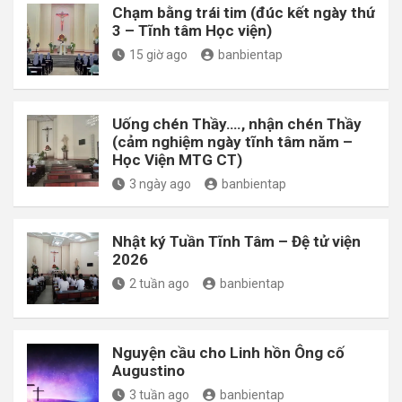
Chạm bằng trái tim (đúc kết ngày thứ
3 – Tĩnh tâm Học viện)
15 giờ ago
banbientap
Uống chén Thầy…., nhận chén Thầy
(cảm nghiệm ngày tĩnh tâm năm –
Học Viện MTG CT)
3 ngày ago
banbientap
Nhật ký Tuần Tĩnh Tâm – Đệ tử viện
2026
2 tuần ago
banbientap
Nguyện cầu cho Linh hồn Ông cố
Augustino
3 tuần ago
banbientap