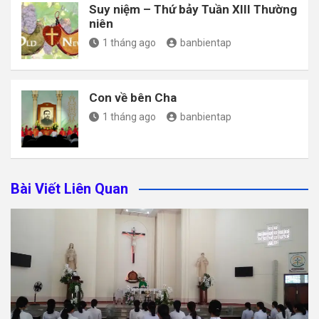
Suy niệm – Thứ bảy Tuần XIII Thường
niên
1 tháng ago
banbientap
Con về bên Cha
1 tháng ago
banbientap
Bài Viết Liên Quan