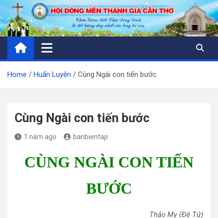
Skip
to
content
Home
Huấn Luyện
Cùng Ngài con tiến bước
Cùng Ngài con tiến bước
1 năm ago
banbientap
CÙNG NGÀI CON TIẾN
BƯỚC
Thảo My (Đệ Tử)