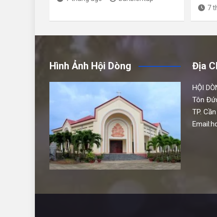
7 
Hình Ảnh Hội Dòng
Địa C
HỘI DÒ
Tôn Đứ
TP. Cần
Email: