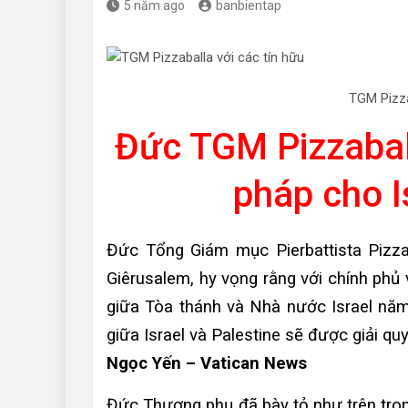
5 năm ago
banbientap
TGM Pizza
Đức TGM Pizzaball
pháp cho I
Đức Tổng Giám mục Pierbattista Pizza
Giêrusalem, hy vọng rằng với chính phủ
giữa Tòa thánh và Nhà nước Israel năm
giữa Israel và Palestine sẽ được giải quy
Ngọc Yến – Vatican News
Đức Thượng phụ đã bày tỏ như trên tro