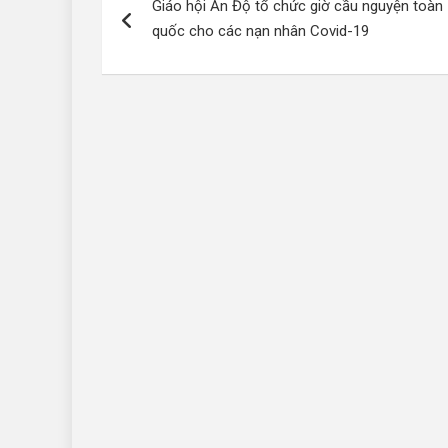
Giáo hội Ấn Độ tổ chức giờ cầu nguyện toàn
hướng
quốc cho các nạn nhân Covid-19
bài
viết