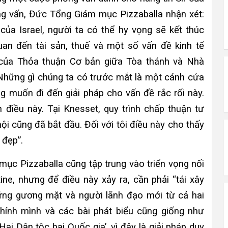
g vấn, Đức Tổng Giám mục Pizzaballa nhận xét:
của Israel, người ta có thể hy vọng sẽ kết thúc
an đến tài sản, thuế và một số vấn đề kinh tế
 của Thỏa thuận Cơ bản giữa Tòa thánh và Nhà
 “Những gì chúng ta có trước mắt là một cánh cửa
g muốn đi đến giải pháp cho vấn đề rắc rối này.
n điều này. Tại Knesset, quy trình chấp thuận tư
i cũng đã bắt đầu. Đối với tôi điều này cho thấy
 đẹp”.
ục Pizzaballa cũng tập trung vào triển vọng nối
tine, nhưng để điều này xảy ra, cần phải “tái xây
ững gương mặt và người lãnh đạo mới từ cả hai
chính mình và các bài phát biểu cũng giống như
ai Dân tộc hai Quốc gia’, vì đây là giải pháp duy