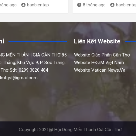
tháng ago
banbientap
8 tháng ago
banbienta
hỉ
Liên Kết Website
NG MẾN THÁNH GIÁ CẦN THƠ
85
Website Giáo Phận Cần Thơ
c Thắng,
Khu Vực 9, P. Sóc Trăng,
Website HĐGM Việt Nam
 Thơ
Sđt: 0299 3820 484
Website Vatican News.Va
hdmtgst@gmail.com
Copyright 2021@ Hội Dòng Mến Thánh Giá Cần Thơ