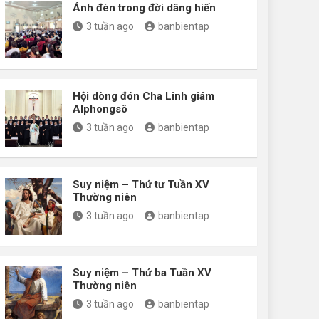
Ánh đèn trong đời dâng hiến
3 tuần ago
banbientap
Hội dòng đón Cha Linh giám
Alphongsô
3 tuần ago
banbientap
Suy niệm – Thứ tư Tuần XV
Thường niên
3 tuần ago
banbientap
Suy niệm – Thứ ba Tuần XV
Thường niên
3 tuần ago
banbientap