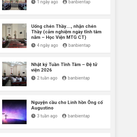
1 ngày ago
banbientap
Uống chén Thầy…., nhận chén
Thầy (cảm nghiệm ngày tĩnh tâm
năm – Học Viện MTG CT)
4 ngày ago
banbientap
Nhật ký Tuần Tĩnh Tâm – Đệ tử
viện 2026
2 tuần ago
banbientap
Nguyện cầu cho Linh hồn Ông cố
Augustino
3 tuần ago
banbientap