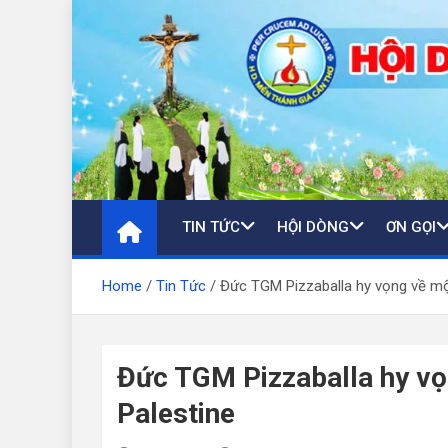
Skip
to
content
TIN TỨC
HỘI DÒNG
ƠN GỌI
Home
Tin Tức
Đức TGM Pizzaballa hy vọng về một
Đức TGM Pizzaballa hy vọn
Palestine