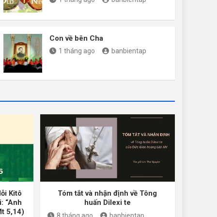
Con về bên Cha
1 tháng ago
banbientap
ỗi Kitô
Tóm tắt và nhận định về Tông
i: “Anh
huấn Dilexi te
Mt 5,14)
8 tháng ago
banbientap