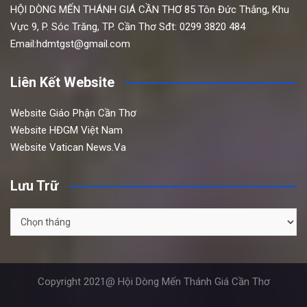
HỘI DÒNG MẾN THÁNH GIÁ CẦN THƠ
85 Tôn Đức Thắng,
Khu
Vực 9, P. Sóc Trăng, TP. Cần Thơ
Sđt: 0299 3820 484
Email:hdmtgst@gmail.com
Liên Kết Website
Website Giáo Phận Cần Thơ
Website HĐGM Việt Nam
Website Vatican News.Va
Lưu Trữ
Lưu
Trữ
Copyright 2021@ Hội Dòng Mến Thánh Giá Cần Thơ