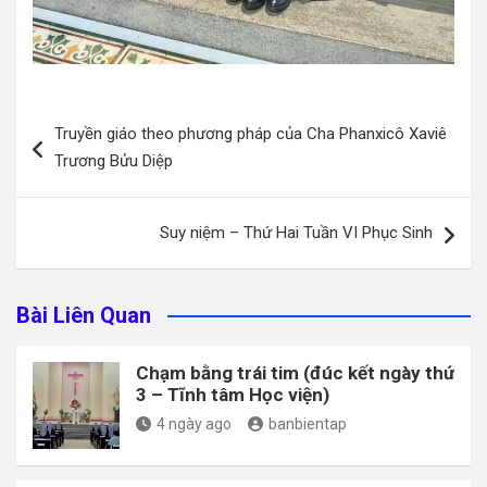
Điều
Truyền giáo theo phương pháp của Cha Phanxicô Xaviê
hướng
Trương Bửu Diệp
bài
viết
Suy niệm – Thứ Hai Tuần VI Phục Sinh
Bài Liên Quan
Chạm bằng trái tim (đúc kết ngày thứ
3 – Tĩnh tâm Học viện)
4 ngày ago
banbientap