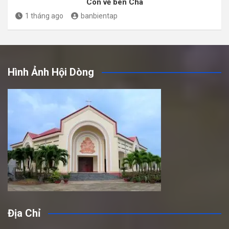
Con về bên Cha
1 tháng ago
banbientap
Hình Ảnh Hội Dòng
Địa Chỉ