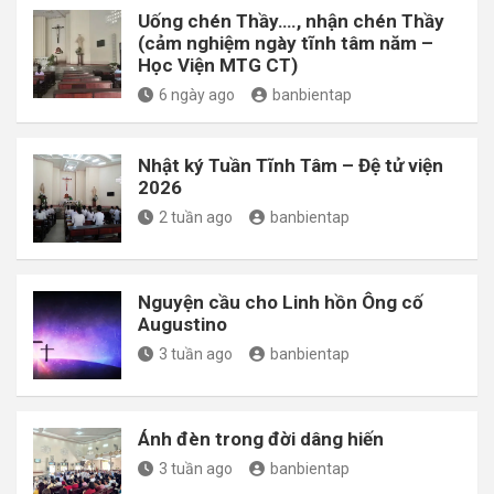
Uống chén Thầy…., nhận chén Thầy
(cảm nghiệm ngày tĩnh tâm năm –
Học Viện MTG CT)
6 ngày ago
banbientap
Nhật ký Tuần Tĩnh Tâm – Đệ tử viện
2026
2 tuần ago
banbientap
Nguyện cầu cho Linh hồn Ông cố
Augustino
3 tuần ago
banbientap
Ánh đèn trong đời dâng hiến
3 tuần ago
banbientap