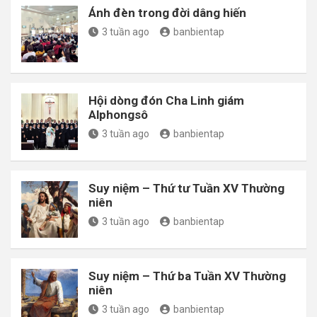
Ánh đèn trong đời dâng hiến
3 tuần ago
banbientap
Hội dòng đón Cha Linh giám
Alphongsô
3 tuần ago
banbientap
Suy niệm – Thứ tư Tuần XV Thường
niên
3 tuần ago
banbientap
Suy niệm – Thứ ba Tuần XV Thường
niên
3 tuần ago
banbientap