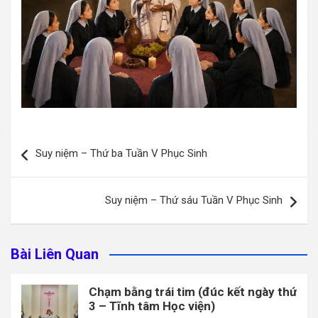
Điều
Suy niệm – Thứ ba Tuần V Phục Sinh
hướng
bài
Suy niệm – Thứ sáu Tuần V Phục Sinh
viết
Bài Liên Quan
Chạm bằng trái tim (đúc kết ngày thứ
3 – Tĩnh tâm Học viện)