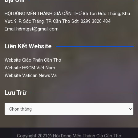
HỘI DÒNG MẾN THÁNH GIÁ CẦN THƠ
85 Tôn Đức Thắng,
Khu
Vực 9, P. Sóc Trăng, TP. Cần Thơ
Sđt: 0299 3820 484
Email:hdmtgst@gmail.com
Liên Kết Website
Website Giáo Phận Cần Thơ
Website HĐGM Việt Nam
Website Vatican News.Va
Lưu Trữ
Lưu
Trữ
Copyright 2021@ Hội Dòng Mến Thánh Giá Cần Thơ