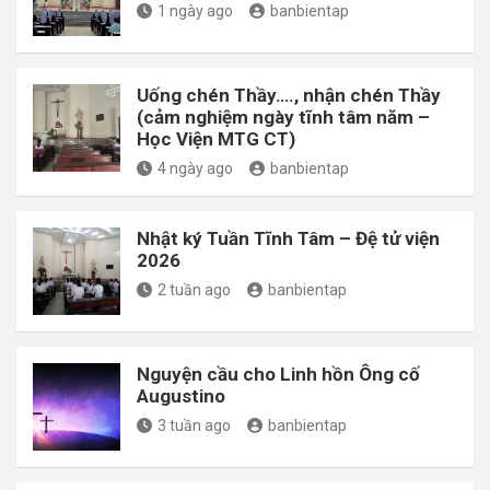
1 ngày ago
banbientap
Uống chén Thầy…., nhận chén Thầy
(cảm nghiệm ngày tĩnh tâm năm –
Học Viện MTG CT)
4 ngày ago
banbientap
Nhật ký Tuần Tĩnh Tâm – Đệ tử viện
2026
2 tuần ago
banbientap
Nguyện cầu cho Linh hồn Ông cố
Augustino
3 tuần ago
banbientap