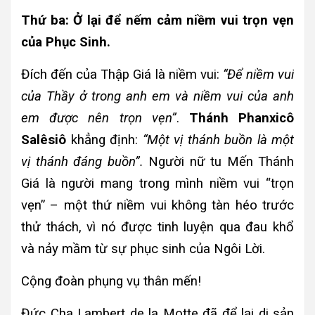
Thứ ba: Ở lại để nếm cảm niềm vui trọn vẹn
của Phục Sinh.
Đích đến của Thập Giá là niềm vui:
“Để niềm vui
của Thầy ở trong anh em và niềm vui của anh
em được nên trọn vẹn”
.
Thánh Phanxicô
Salêsiô
khẳng định:
“Một vị thánh buồn là một
vị thánh đáng buồn”.
Người nữ tu Mến Thánh
Giá là người mang trong mình niềm vui “trọn
vẹn” – một thứ niềm vui không tàn héo trước
thử thách, vì nó được tinh luyện qua đau khổ
và nảy mầm từ sự phục sinh của Ngôi Lời.
Cộng đoàn phụng vụ thân mến!
Đức Cha Lambert de la Motte đã để lại di sản