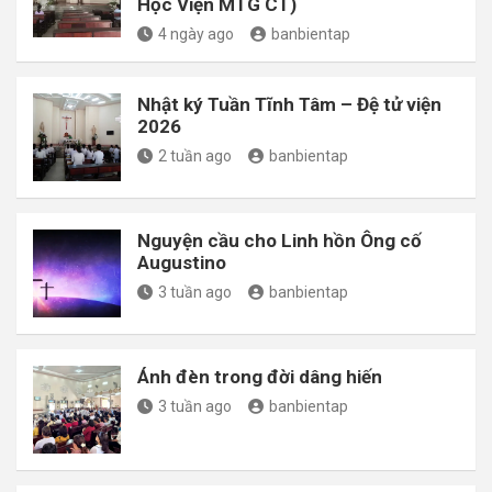
Học Viện MTG CT)
4 ngày ago
banbientap
Nhật ký Tuần Tĩnh Tâm – Đệ tử viện
2026
2 tuần ago
banbientap
Nguyện cầu cho Linh hồn Ông cố
Augustino
3 tuần ago
banbientap
Ánh đèn trong đời dâng hiến
3 tuần ago
banbientap