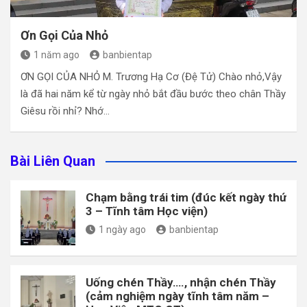
Ơn Gọi Của Nhỏ
1 năm ago
banbientap
ƠN GỌI CỦA NHỎ M. Trương Hạ Cơ (Đệ Tử) Chào nhỏ,Vậy
là đã hai năm kể từ ngày nhỏ bắt đầu bước theo chân Thầy
Giêsu rồi nhỉ? Nhớ…
Bài Liên Quan
Chạm bằng trái tim (đúc kết ngày thứ
3 – Tĩnh tâm Học viện)
1 ngày ago
banbientap
Uống chén Thầy…., nhận chén Thầy
(cảm nghiệm ngày tĩnh tâm năm –