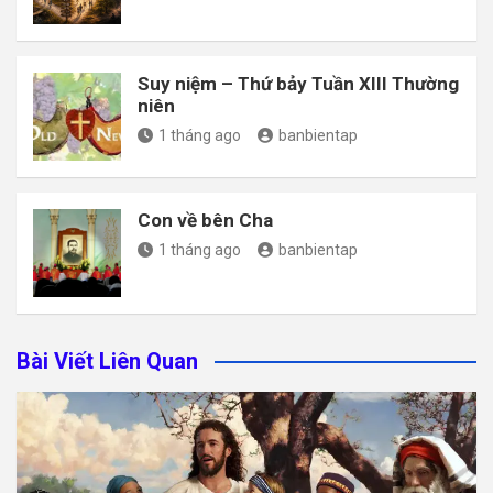
Suy niệm – Thứ bảy Tuần XIII Thường
niên
1 tháng ago
banbientap
Con về bên Cha
1 tháng ago
banbientap
Bài Viết Liên Quan