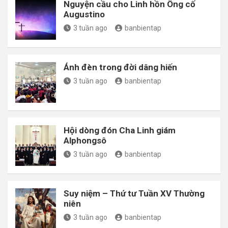
Nguyện cầu cho Linh hồn Ông cố
Augustino
3 tuần ago
banbientap
Ánh đèn trong đời dâng hiến
3 tuần ago
banbientap
Hội dòng đón Cha Linh giám
Alphongsô
3 tuần ago
banbientap
Suy niệm – Thứ tư Tuần XV Thường
niên
3 tuần ago
banbientap