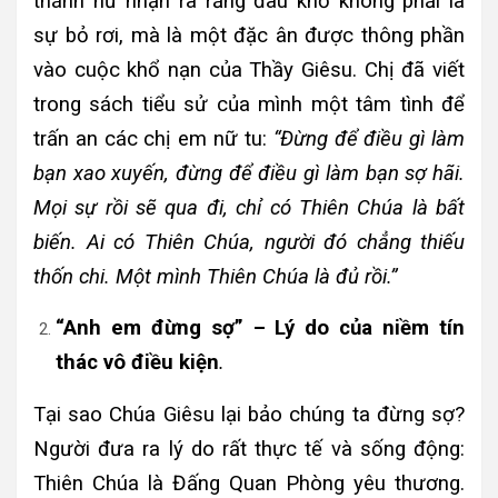
thánh nữ nhận ra rằng đau khổ không phải là
sự bỏ rơi, mà là một đặc ân được thông phần
vào cuộc khổ nạn của Thầy Giêsu. Chị đã viết
trong sách tiểu sử của mình một tâm tình để
trấn an các chị em nữ tu:
“Đừng để điều gì làm
bạn xao xuyến, đừng để điều gì làm bạn sợ hãi.
Mọi sự rồi sẽ qua đi, chỉ có Thiên Chúa là bất
biến. Ai có Thiên Chúa, người đó chẳng thiếu
thốn chi. Một mình Thiên Chúa là đủ rồi.”
“Anh em đừng sợ” – Lý do của niềm tín
thác vô điều kiện
.
Tại sao Chúa Giêsu lại bảo chúng ta đừng sợ?
Người đưa ra lý do rất thực tế và sống động:
Thiên Chúa là Đấng Quan Phòng yêu thương.