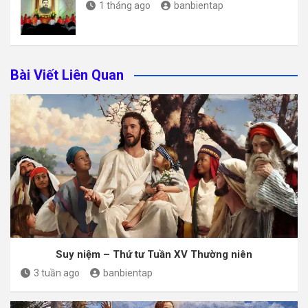
1 tháng ago
banbientap
Bài Viết Liên Quan
Suy niệm – Thứ tư Tuần XV Thường niên
3 tuần ago
banbientap