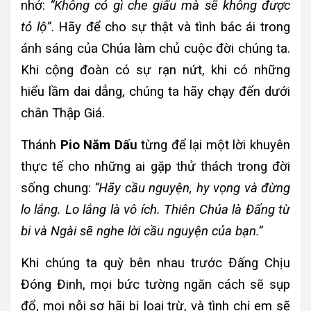
nhở:
“Không có gì che giấu mà sẽ không được
tỏ lộ”
. Hãy để cho sự thật và tình bác ái trong
ánh sáng của Chúa làm chủ cuộc đời chúng ta.
Khi cộng đoàn có sự rạn nứt, khi có những
hiểu lầm dai dẳng, chúng ta hãy chạy đến dưới
chân Thập Giá.
Thánh
Pio Năm Dấu
từng để lại một lời khuyên
thực tế cho những ai gặp thử thách trong đời
sống chung:
“Hãy cầu nguyện, hy vọng và đừng
lo lắng. Lo lắng là vô ích. Thiên Chúa là Đấng từ
bi và Ngài sẽ nghe lời cầu nguyện của bạn.”
Khi chúng ta quỳ bên nhau trước Đấng Chịu
Đóng Đinh, mọi bức tường ngăn cách sẽ sụp
đổ, mọi nỗi sợ hãi bị loại trừ, và tình chị em sẽ