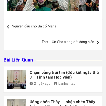
Điều
Nguyện cầu cho Bà cố Maria
hướng
bài
Thơ – Ơn Cha trong đời dâng hiến
viết
Bài Liên Quan
Chạm bằng trái tim (đúc kết ngày thứ
3 – Tĩnh tâm Học viện)
2 ngày ago
banbientap
Uống chén Thầy…., nhận chén Thầy