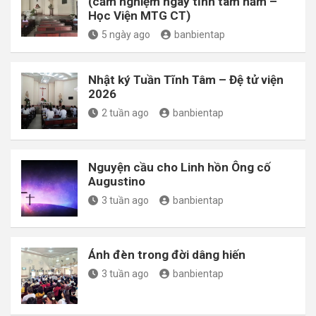
(cảm nghiệm ngày tĩnh tâm năm –
Học Viện MTG CT)
5 ngày ago
banbientap
Nhật ký Tuần Tĩnh Tâm – Đệ tử viện
2026
2 tuần ago
banbientap
Nguyện cầu cho Linh hồn Ông cố
Augustino
3 tuần ago
banbientap
Ánh đèn trong đời dâng hiến
3 tuần ago
banbientap