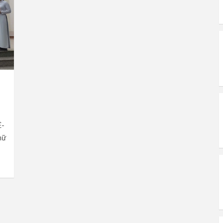
Ê-
nữ