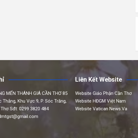
hỉ
Liên Kết Website
NG MẾN THÁNH GIÁ CẦN THƠ
85
Website Giáo Phận Cần Thơ
c Thắng,
Khu Vực 9, P. Sóc Trăng,
Website HĐGM Việt Nam
 Thơ
Sđt: 0299 3820 484
Website Vatican News.Va
hdmtgst@gmail.com