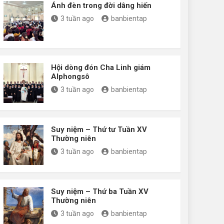
Ánh đèn trong đời dâng hiến
3 tuần ago
banbientap
Hội dòng đón Cha Linh giám
Alphongsô
3 tuần ago
banbientap
Suy niệm – Thứ tư Tuần XV
Thường niên
3 tuần ago
banbientap
Suy niệm – Thứ ba Tuần XV
Thường niên
3 tuần ago
banbientap