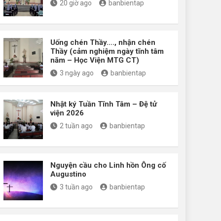
20 giờ ago
banbientap
Uống chén Thầy…., nhận chén
Thầy (cảm nghiệm ngày tĩnh tâm
năm – Học Viện MTG CT)
3 ngày ago
banbientap
Nhật ký Tuần Tĩnh Tâm – Đệ tử
viện 2026
2 tuần ago
banbientap
Nguyện cầu cho Linh hồn Ông cố
Augustino
3 tuần ago
banbientap