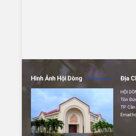
Hình Ảnh Hội Dòng
Địa C
HỘI DÒ
Tôn Đứ
TP. Cần
Email: