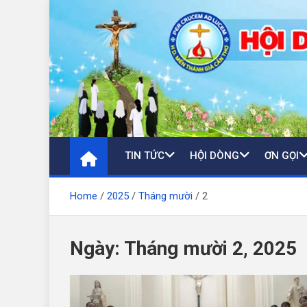
Skip
to
content
TIN TỨC
HỘI DÒNG
ƠN GỌI
Home
2025
Tháng mười
2
Ngày:
Tháng mười 2, 2025