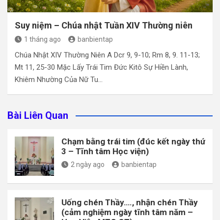
Suy niệm – Chúa nhật Tuần XIV Thường niên
1 tháng ago
banbientap
Chúa Nhật XIV Thường Niên A Dcr 9, 9-10; Rm 8, 9. 11-13;
Mt 11, 25-30 Mặc Lấy Trái Tim Đức Kitô Sự Hiền Lành,
Khiêm Nhường Của Nữ Tu…
Bài Liên Quan
Chạm bằng trái tim (đúc kết ngày thứ
3 – Tĩnh tâm Học viện)
2 ngày ago
banbientap
Uống chén Thầy…., nhận chén Thầy
(cảm nghiệm ngày tĩnh tâm năm –