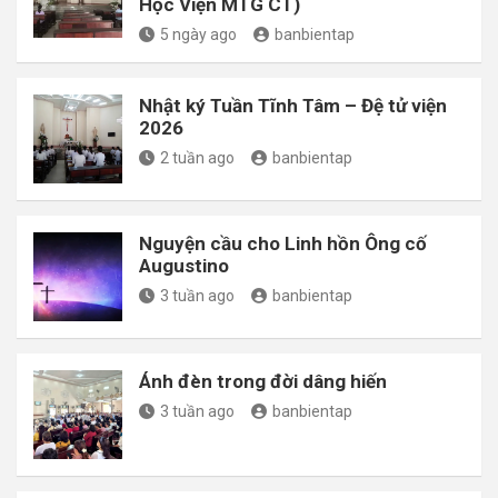
Học Viện MTG CT)
5 ngày ago
banbientap
Nhật ký Tuần Tĩnh Tâm – Đệ tử viện
2026
2 tuần ago
banbientap
Nguyện cầu cho Linh hồn Ông cố
Augustino
3 tuần ago
banbientap
Ánh đèn trong đời dâng hiến
3 tuần ago
banbientap