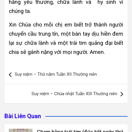
hằng yêu thương, chữa lành và hy sinh vì
chúng ta.
Xin Chúa cho mỗi chị em biết trở thành người
chuyển cầu trung tín, một bàn tay dịu hiền đem
lại sự chữa lành và một trái tim quảng đại biết
chia sẻ gánh nặng với mọi người. Amen.
Điều
Suy niệm – Thứ năm Tuần XII Thường niên
hướng
bài
Suy niệm – Chúa nhật Tuần XIII Thường niên
viết
Bài Liên Quan
Chạm bằng trái tim (đúc kết ngày thứ