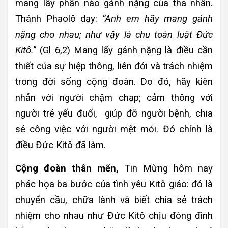
mang lấy phần nào gánh nặng của tha nhân.
Thánh Phaolô dạy:
“Anh em hãy mang gánh
nặng cho nhau; như vậy là chu toàn luật Đức
Kitô.”
(Gl 6,2) Mang lấy gánh nặng là điều cần
thiết của sự hiệp thông, liên đới và trách nhiệm
trong đời sống cộng đoàn. Do đó, hãy kiên
nhẫn với người chậm chạp; cảm thông với
người trẻ yếu đuối, giúp đỡ người bệnh, chia
sẻ công việc với người mệt mỏi. Đó chính là
điều Đức Kitô đã làm.
Cộng đoàn thân mến,
Tin Mừng hôm nay
phác họa ba bước của tình yêu Kitô giáo: đó là
chuyển cầu, chữa lành và biết chia sẻ trách
nhiệm cho nhau như Đức Kitô chịu đóng đinh