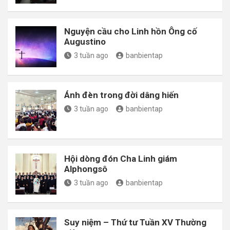
Nguyện cầu cho Linh hồn Ông cố
Augustino
3 tuần ago
banbientap
Ánh đèn trong đời dâng hiến
3 tuần ago
banbientap
Hội dòng đón Cha Linh giám
Alphongsô
3 tuần ago
banbientap
Suy niệm – Thứ tư Tuần XV Thường