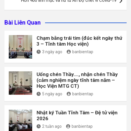
Hơn 400 linh mục và nữ tu Ấn Độ chết vì Covid-19
Bài Liên Quan
Chạm bằng trái tim (đúc kết ngày thứ
3 – Tĩnh tâm Học viện)
3 ngày ago
banbientap
Uống chén Thầy…., nhận chén Thầy
(cảm nghiệm ngày tĩnh tâm năm –
Học Viện MTG CT)
5 ngày ago
banbientap
Nhật ký Tuần Tĩnh Tâm – Đệ tử viện
2026
2 tuần ago
banbientap