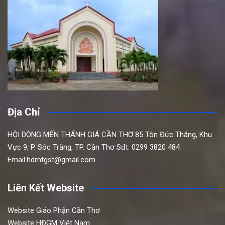
Địa Chỉ
HỘI DÒNG MẾN THÁNH GIÁ CẦN THƠ
85 Tôn Đức Thắng,
Khu
Vực 9, P. Sóc Trăng, TP. Cần Thơ
Sđt: 0299 3820 484
Email:hdmtgst@gmail.com
Liên Kết Website
Website Giáo Phận Cần Thơ
Website HĐGM Việt Nam