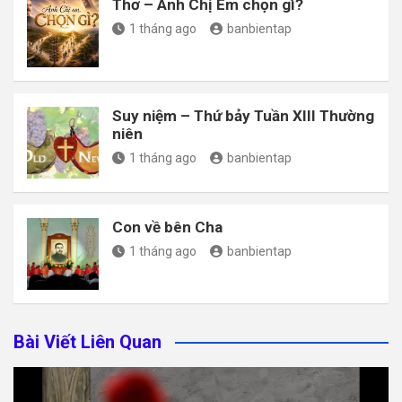
Thơ – Anh Chị Em chọn gì?
1 tháng ago
banbientap
Suy niệm – Thứ bảy Tuần XIII Thường
niên
1 tháng ago
banbientap
Con về bên Cha
1 tháng ago
banbientap
Bài Viết Liên Quan