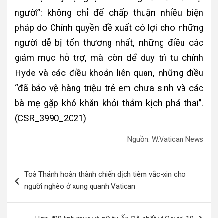
người”: không chỉ để chấp thuận nhiều biện
pháp do Chính quyền đề xuất có lợi cho những
người dễ bị tổn thương nhất, những điều các
giám mục hỗ trợ, mà còn để duy trì tu chính
Hyde và các điều khoản liên quan, những điều
“đã bảo vệ hàng triệu trẻ em chưa sinh và các
bà mẹ gặp khó khăn khỏi thảm kịch phá thai”.
(CSR_3990_2021)
Nguồn: W.Vatican News
Điều
Toà Thánh hoàn thành chiến dịch tiêm vắc-xin cho
hướng
người nghèo ở xung quanh Vatican
bài
viết