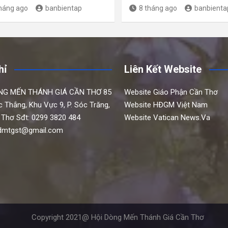
tháng ago
banbientap
8 tháng ago
banbienta
hỉ
Liên Kết Website
NG MẾN THÁNH GIÁ CẦN THƠ
85
Website Giáo Phận Cần Thơ
c Thắng,
Khu Vực 9, P. Sóc Trăng,
Website HĐGM Việt Nam
 Thơ
Sđt: 0299 3820 484
Website Vatican News.Va
hdmtgst@gmail.com
Copyright 2021@ Hội Dòng Mến Thánh Giá Cần Thơ