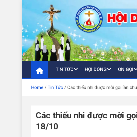
Skip
to
content
TIN TỨC
HỘI DÒNG
ƠN GỌI
Home
Tin Tức
Các thiếu nhi được mời gọi lần ch
Các thiếu nhi được mời gọ
18/10