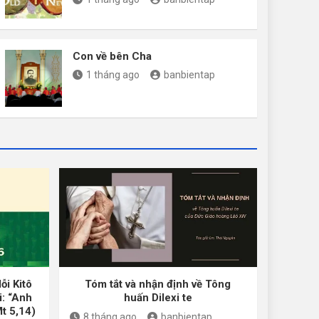
Con về bên Cha
1 tháng ago
banbientap
ỗi Kitô
Tóm tắt và nhận định về Tông
i: “Anh
huấn Dilexi te
Mt 5,14)
8 tháng ago
banbientap