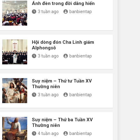
Ánh đèn trong đời dâng hiến
3 tuần ago
banbientap
Hội dòng đón Cha Linh giám
Alphongsô
3 tuần ago
banbientap
Suy niệm – Thứ tư Tuần XV
Thường niên
3 tuần ago
banbientap
Suy niệm – Thứ ba Tuần XV
Thường niên
4 tuần ago
banbientap