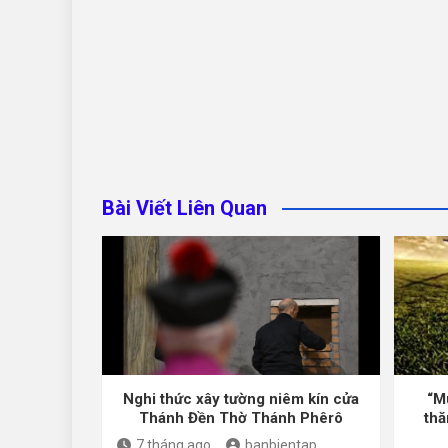
Bài Viết Liên Quan
Nghi thức xây tường niêm kín cửa
“M
Thánh Đền Thờ Thánh Phêrô
thă
7 tháng ago
banbientap