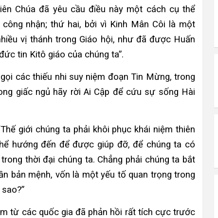
 Thiên Chúa đã yêu cầu điều này một cách cụ thể
 công nhận; thứ hai, bởi vì Kinh Mân Côi là một
nhiều vị thánh trong Giáo hội, như đã được Huấn
ức tin Kitô giáo của chúng ta”.
gọi các thiếu nhi suy niệm đoạn Tin Mừng, trong
ong giấc ngủ hãy rời Ai Cập để cứu sự sống Hài
Thế giới chúng ta phải khôi phục khái niệm thiên
hể hướng đến để được giúp đỡ, để chúng ta có
 trong thời đại chúng ta. Chẳng phải chúng ta bắt
hần bản mệnh, vốn là một yếu tố quan trọng trong
ỷ sao?”
m từ các quốc gia đã phản hồi rất tích cực trước