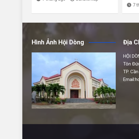
7 
Hình Ảnh Hội Dòng
Địa C
HỘI DÒ
Tôn Đứ
TP. Cần
Email: