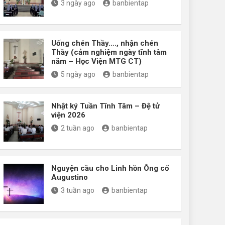
3 ngày ago
banbientap
Uống chén Thầy…., nhận chén
Thầy (cảm nghiệm ngày tĩnh tâm
năm – Học Viện MTG CT)
5 ngày ago
banbientap
Nhật ký Tuần Tĩnh Tâm – Đệ tử
viện 2026
2 tuần ago
banbientap
Nguyện cầu cho Linh hồn Ông cố
Augustino
3 tuần ago
banbientap