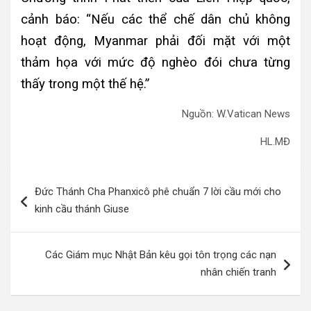
cảnh báo: “Nếu các thể chế dân chủ không
hoạt động, Myanmar phải đối mặt với một
thảm họa với mức độ nghèo đói chưa từng
thấy trong một thế hệ.”
Nguồn: W.Vatican News
HL.MĐ
Điều
Đức Thánh Cha Phanxicô phê chuẩn 7 lời cầu mới cho
hướng
kinh cầu thánh Giuse
bài
viết
Các Giám mục Nhật Bản kêu gọi tôn trọng các nạn
nhân chiến tranh