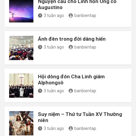
Nguyện cầu cho Linh hồn Ông cố
Augustino
3 tuần ago
banbientap
Ánh đèn trong đời dâng hiến
3 tuần ago
banbientap
Hội dòng đón Cha Linh giám
Alphongsô
3 tuần ago
banbientap
Suy niệm – Thứ tư Tuần XV Thường
niên
3 tuần ago
banbientap